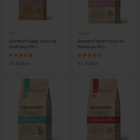
İtlər
Pişiklər
Grandorf Puppy Quzu Və
Grandorf Kitten Quzu və
Hind Quşu Əti i...
Hindquşu Əti İ...
21.80Azn
37.50Azn