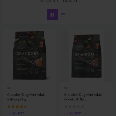
Göstərilir:
1 - 16 ədəd
İtlər
İtlər
Grandorf Dog Mini Adult
Grandorf Dog Mini Adult
Salmon,3 kg
Ördək Əti İlə,...
31.60Azn
31.60Azn