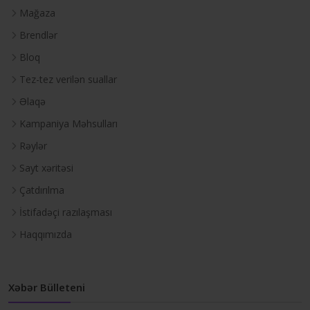
Mağaza
Brendlər
Bloq
Tez-tez verilən suallar
Əlaqə
Kampaniya Məhsulları
Rəylər
Sayt xəritəsi
Çatdırılma
İstifadəçi razılaşması
Haqqımızda
Xəbər Bülleteni