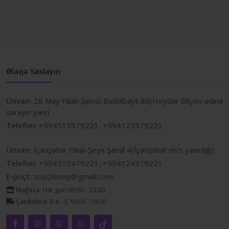
Əlaqə Saxlayın
Ünvan:
28 May Filialı-Şəmsi Bədəlbəyli 86(Heydər Əliyev adına
sarayın yanı)
Telefon:
+994515979221, +994125979221
Ünvan:
İçərişəhər Filialı-Şeyx Şamil 4(İçərişəhər m/s yaxınlığı)
Telefon:
+994515479221, +994124379221
E-poçt:
zoo28may@gmail.com
Mağaza:
Hər gün 09:00 - 23:00
Çatdırılma:
B.e - Ş 10:00 - 19:00