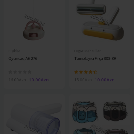
Pişiklər
Digər Məhsullar
Oyuncaq AE 276
Təmizləyici Fırça 303-39
10.00Azn
10.00Azn
16.00Azn
15.00Azn
Undefine
Undefine