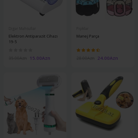
Digər Məhsullar
Pişiklər
Elektron Antiparazit Cihazı
Manej Parça
19-5
15.00Azn
24.00Azn
35.00Azn
28.00Azn
Undefine
Undefine