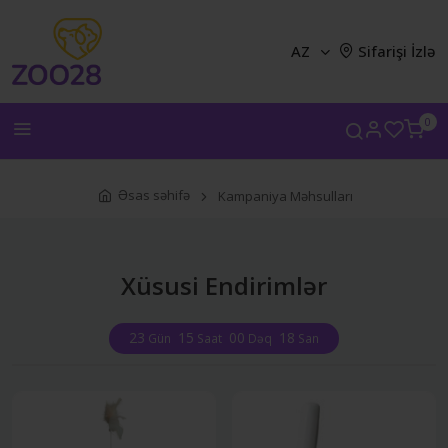
AZ
Sifarişi İzlə
0
Əsas səhifə
Kampaniya Məhsulları
Xüsusi Endirimlər
23
15
00
18
Gün
Saat
Dəq
San
Undefine
Undefine