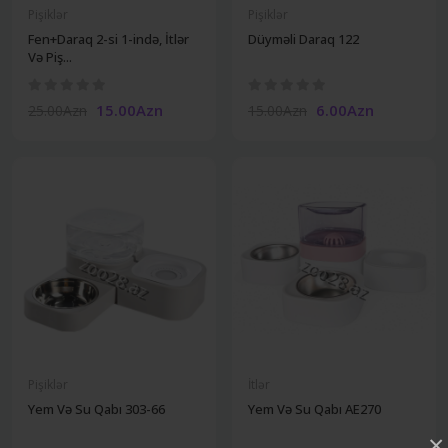
Pişiklər
Pişiklər
Fen+Daraq 2-si 1-ində, İtlər
Düyməli Daraq 122
Və Piş...
15.00Azn
6.00Azn
25.00Azn
15.00Azn
Undefine
Undefine
Pişiklər
İtlər
Yem Və Su Qabı 303-66
Yem Və Su Qabı AE270
×