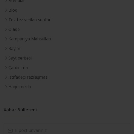
Brendlər
Bloq
Tez-tez verilən suallar
Əlaqə
Kampaniya Məhsulları
Rəylər
Sayt xəritəsi
Çatdırılma
İstifadəçi razılaşması
Haqqımızda
Xəbər Bülleteni