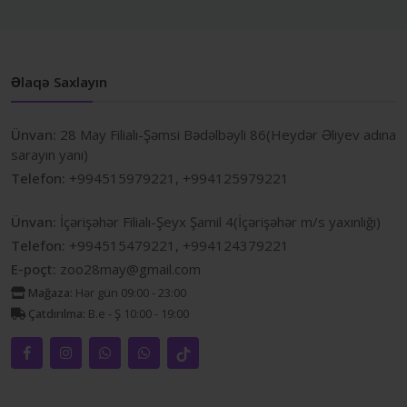
Əlaqə Saxlayın
Ünvan:
28 May Filialı-Şəmsi Bədəlbəyli 86(Heydər Əliyev adına
sarayın yanı)
Telefon:
+994515979221, +994125979221
Ünvan:
İçərişəhər Filialı-Şeyx Şamil 4(İçərişəhər m/s yaxınlığı)
Telefon:
+994515479221, +994124379221
E-poçt:
zoo28may@gmail.com
Mağaza:
Hər gün 09:00 - 23:00
Çatdırılma:
B.e - Ş 10:00 - 19:00