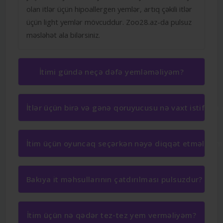
olan itlər üçün hipoallergen yemlər, artıq çəkili itlər
üçün light yemlər mövcuddur. Zoo28.az-da pulsuz
məsləhət ala bilərsiniz.
İtimi gündə neçə dəfə yemləməliyəm?
İtlər üçün birə və gənə qoruyucusu nə vaxt istifadə 
İtim üçün oyuncaq seçərkən nəyə diqqət etməliyəm
Bakıya it məhsullarının çatdırılması pulsuzdur?
İtim üçün nə qədər tez-tez yem verməliyəm?