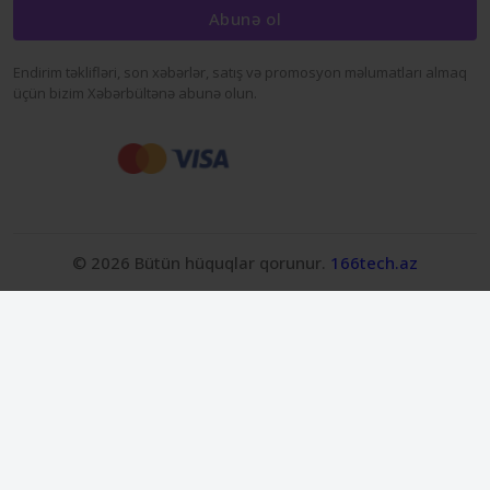
Abunə ol
Endirim təklifləri, son xəbərlər, satış və promosyon məlumatları almaq
üçün bizim Xəbərbültənə abunə olun.
© 2026 Bütün hüquqlar qorunur.
166tech.az