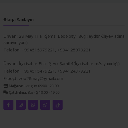
Əlaqə Saxlayın
Ünvan:
28 May Filialı-Şəmsi Bədəlbəyli 86(Heydər Əliyev adına
sarayın yanı)
Telefon:
+994515979221, +994125979221
Ünvan:
İçərişəhər Filialı-Şeyx Şamil 4(İçərişəhər m/s yaxınlığı)
Telefon:
+994515479221, +994124379221
E-poçt:
zoo28may@gmail.com
Mağaza:
Hər gün 09:00 - 23:00
Çatdırılma:
B.e - Ş 10:00 - 19:00