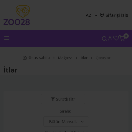
AZ
Sifarişi İzlə
0
Əsas səhifə
Mağaza
İtlər
Qayışlar
İtlər
Sürətli filtr
Sırala: