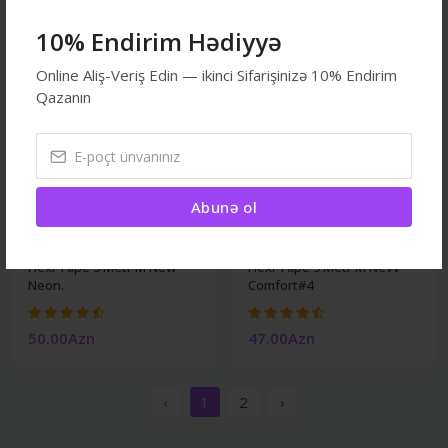
10% Endirim Hədiyyə
Online Aliş-Veriş Edin — ikinci Sifarişinizə 10% Endirim
Qazanın
Abunə ol
İtlər
İtlər
Flexi Tape 5 Metr M New
Flexi Tape 5 Metr M Nevv
Neon.
Comfort#4
50.00Azn
47.00Azn
‹
1
2
›