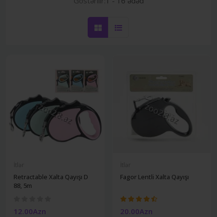
Göstərilir:
1 - 16 ədəd
İtlər
İtlər
Retractable Xalta Qayışı D
Fagor Lentli Xalta Qayışı
88, 5m
12.00Azn
20.00Azn