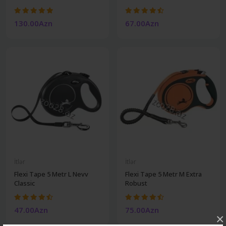
130.00Azn
67.00Azn
İtlər
İtlər
Flexi Tape 5 Metr L Nevv
Flexi Tape 5 Metr M Extra
Classic
Robust
47.00Azn
75.00Azn
×