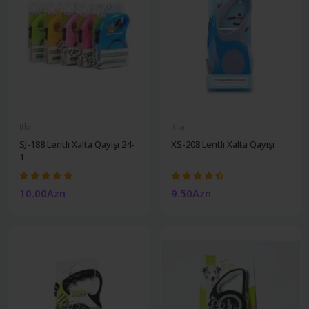
İtlər
İtlər
SJ-188 Lentli Xalta Qayışı 24-
XS-208 Lentli Xalta Qayışı
1
10.00Azn
9.50Azn