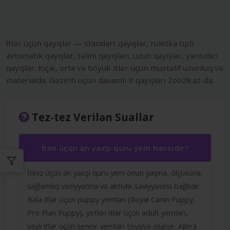
İtlər üçün qayışlar — standart qayışlar, ruletka tipli
avtomatik qayışlar, təlim qayışları, uzun qayışlar, yansıdıcı
qayışlar. Kiçik, orta və böyük itlər üçün müxtəlif uzunluq və
materialda. Gəzinti üçün davamlı it qayışları Zoo28.az-da.
Tez-tez Verilən Suallar
İtim üçün ən yaxşı quru yem hansıdır?
İtiniz üçün ən yaxşı quru yem onun yaşına, ölçüsünə,
sağlamlıq vəziyyətinə və aktivlik səviyyəsinə bağlıdır.
Bala itlər üçün puppy yemləri (Royal Canin Puppy,
Pro Plan Puppy), yetkin itlər üçün adult yemləri,
yaşlı itlər üçün senior yemləri tövsiyə olunur. Allerji