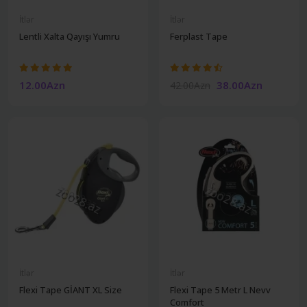
İtlər
İtlər
Lentli Xalta Qayışı Yumru
Ferplast Tape
12.00Azn
38.00Azn
42.00Azn
İtlər
İtlər
Flexi Tape GİANT XL Size
Flexi Tape 5 Metr L Nevv
Comfort