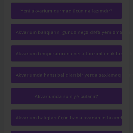
Yeni akvarium qurmaq üçün nə lazımdır?
Akvarium balıqlarını gündə neçə dəfə yemləmək laz
Akvarium temperaturunu necə tənzimləmək lazımdı
Akvariumda hansı balıqları bir yerdə saxlamaq olar
Akvariumda su niyə bulanır?
Akvarium balıqları üçün hansı avadanlıq lazımdır?