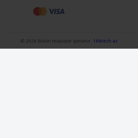
© 2026 Bütün hüquqlar qorunur.
166tech.az