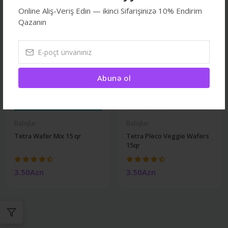
Online Aliş-Veriş Edin — ikinci Sifarişinizə 10% Endirim
Qazanın
Abunə ol
Balıqlar
Balıqlar
Tetra Wafer Mix 15 qr
Tetra Pleco Veggie Wafers
15qr
3.50Azn
3.50Azn