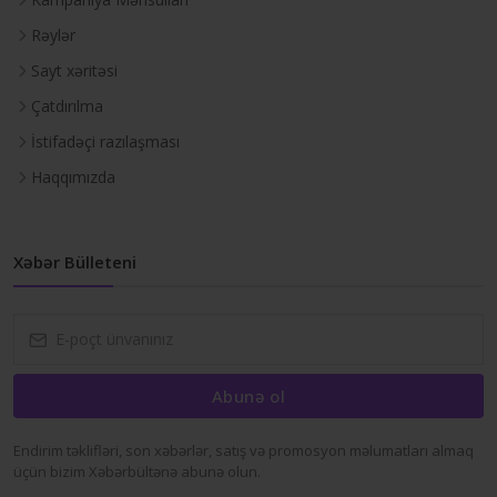
Rəylər
Sayt xəritəsi
Çatdırılma
İstifadəçi razılaşması
Haqqımızda
Xəbər Bülleteni
Abunə ol
Endirim təklifləri, son xəbərlər, satış və promosyon məlumatları almaq
üçün bizim Xəbərbültənə abunə olun.