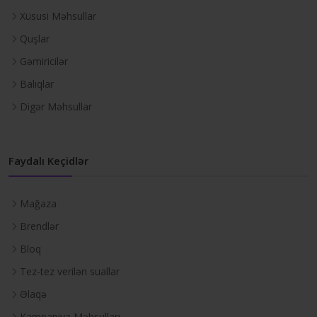
Xüsusi Məhsullar
Quşlar
Gəmiricilər
Balıqlar
Digər Məhsullar
Faydalı Keçidlər
Mağaza
Brendlər
Bloq
Tez-tez verilən suallar
Əlaqə
Kampaniya Məhsulları