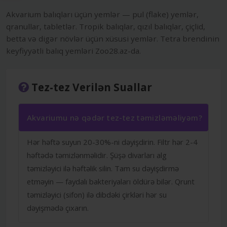
Akvarium balıqları üçün yemlər — pul (flake) yemlər,
qranullar, tabletlər. Tropik balıqlar, qızıl balıqlar, çiçlid,
betta və digər növlər üçün xüsusi yemlər. Tetra brendinin
keyfiyyətli balıq yemləri Zoo28.az-da.
Tez-tez Verilən Suallar
Akvariumu nə qədər tez-tez təmizləməliyəm?
Hər həftə suyun 20-30%-ni dəyişdirin. Filtr hər 2-4
həftədə təmizlənməlidir. Şüşə divarları alg
təmizləyici ilə həftəlik silin. Tam su dəyişdirmə
etməyin — faydalı bakteriyaları öldürə bilər. Qrunt
təmizləyici (sifon) ilə dibdəki çirkləri hər su
dəyişmədə çıxarın.