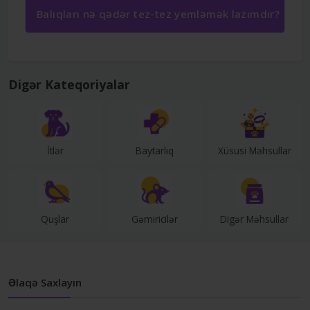
Balıqları nə qədər tez-tez yemləmək lazımdır?
Digər Kateqoriyalar
İtlər
Baytarlıq
Xüsusi Məhsullar
Quşlar
Gəmiricilər
Digər Məhsullar
Əlaqə Saxlayın