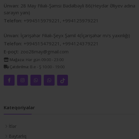
Ünvan:
28 May Filialı-Şəmsi Bədəlbəyli 86(Heydər Əliyev adına
sarayın yanı)
Telefon:
+994515979221, +994125979221
Ünvan:
İçərişəhər Filialı-Şeyx Şamil 4(İçərişəhər m/s yaxınlığı)
Telefon:
+994515479221, +994124379221
E-poçt:
zoo28may@gmail.com
Mağaza:
Hər gün 09:00 - 23:00
Çatdırılma:
B.e - Ş 10:00 - 19:00
Kateqoriyalar
İtlər
Baytarlıq