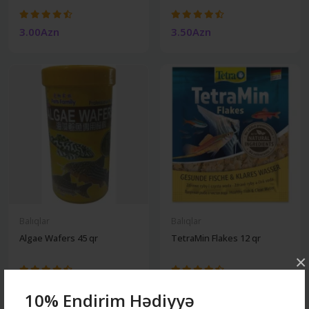
3.00Azn
3.50Azn
Balıqlar
Balıqlar
Algae Wafers 45 qr
TetraMin Flakes 12 qr
×
4.00Azn
2.70Azn
10% Endirim Hədiyyə