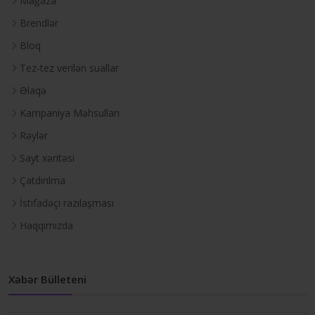
Mağaza
Brendlər
Bloq
Tez-tez verilən suallar
Əlaqə
Kampaniya Məhsulları
Rəylər
Sayt xəritəsi
Çatdırılma
İstifadəçi razılaşması
Haqqımızda
Xəbər Bülleteni