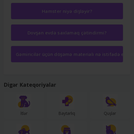
Hamster niyə dişləyir?
Dovşan evdə saxlamaq çətindirmi?
Gəmiricilər üçün döşəmə materialı nə istifadə etmə
Digər Kateqoriyalar
İtlər
Baytarlıq
Quşlar