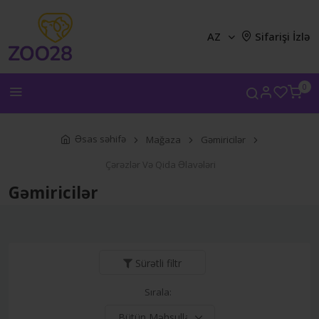
AZ
Sifarişi İzlə
0
Əsas səhifə
Mağaza
Gəmiricilər
Çərəzlər Və Qida Əlavələri
Gəmiricilər
Sürətli filtr
Sırala: