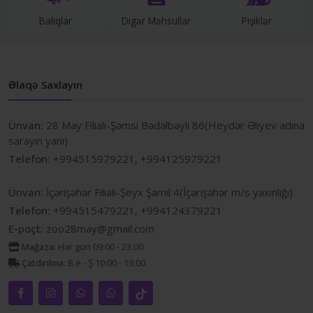
Balıqlar
Digər Məhsullar
Pişiklər
Əlaqə Saxlayın
Ünvan:
28 May Filialı-Şəmsi Bədəlbəyli 86(Heydər Əliyev adına
sarayın yanı)
Telefon:
+994515979221, +994125979221
Ünvan:
İçərişəhər Filialı-Şeyx Şamil 4(İçərişəhər m/s yaxınlığı)
Telefon:
+994515479221, +994124379221
E-poçt:
zoo28may@gmail.com
Mağaza:
Hər gün 09:00 - 23:00
Çatdırılma:
B.e - Ş 10:00 - 19:00