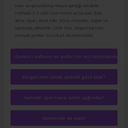
mısır və qurudulmuş meyvə qarışığı olmalıdır.
Həftədə 2-3 dəfə təzə meyvə və tərəvəz (kök,
alma, xiyar) əlavə edin. Sitrus meyvələr, soğan və
sarımsaq zəhərlidir. Little One, Vitapol Karmeo
xomyak yemləri Zoo28.az-da mövcuddur.
Gəmirici qəfəsini nə qədər tez-tez təmizləməliyəm?
Dovşan evin içində sərbəst gəzə bilər?
Hamster üçün hansı qəfəs uyğundur?
Gəmiricilər nə yeyir?