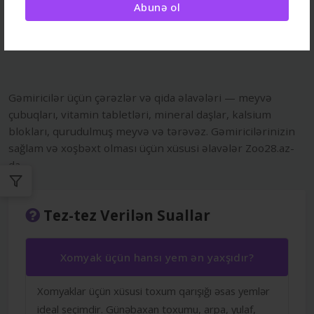
2.00Azn
17.20Azn
Abunə ol
Gəmiricilər üçün çərəzlər və qida əlavələri — meyvə
çubuqları, vitamin tabletləri, mineral daşlar, kalsium
blokları, qurudulmuş meyvə və tərəvəz. Gəmiricilərinizin
sağlam və xoşbəxt olması üçün xüsusi əlavələr Zoo28.az-
da.
Tez-tez Verilən Suallar
Xomyak üçün hansı yem ən yaxşıdır?
Xomyaklar üçün xüsusi toxum qarışığı əsas yemlər
ideal seçimdir. Günəbaxan toxumu, arpa, yulaf,