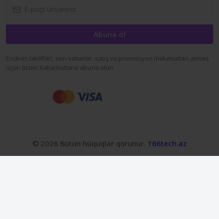
Abunə ol
Endirim təklifləri, son xəbərlər, satış və promosyon məlumatları almaq
üçün bizim Xəbərbültənə abunə olun.
© 2026 Bütün hüquqlar qorunur.
166tech.az