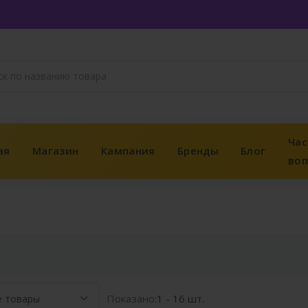
Час
ая
Магазин
Кампания
Бренды
Блог
во
Показано:
1 - 16 шт.