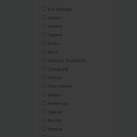
Все бренды
Канвит
Канина
Пурина
Акана
Брит
Nature's Protection
Грандорф
Монже
Роял Канин
Бифар
Анимонда
Трикси
Бизтиз
Флекси