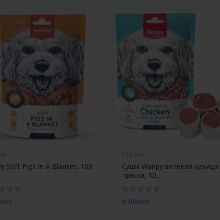
ки
Собаки
 Soft Pigs İn A Blanket, 100
Суши Wanpy вяленая курица
треска, 10...
Azn
9.00Azn