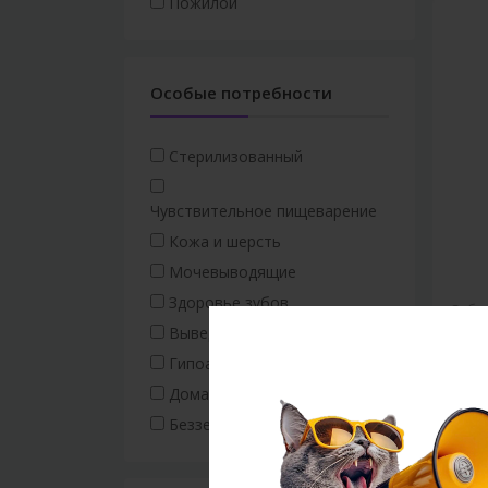
Пожилой
Особые потребности
Стерилизованный
Чувствительное пищеварение
Кожа и шерсть
Мочевыводящие
Здоровье зубов
Соба
Выведение шерсти
Жева
Fun м
Гипоаллергенный
Домашний
10.0
Беззерновой