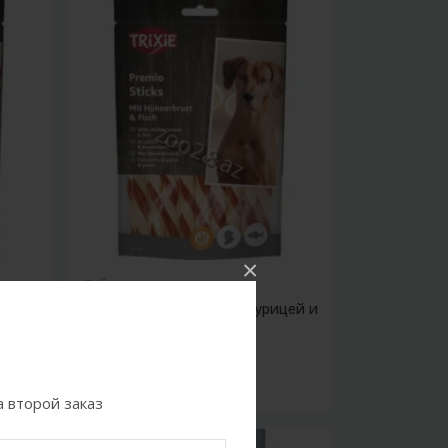
×
Собаки
нок,
Палочки Trixie Premio с курицей и
рыбо...
7.00Azn
 второй заказ