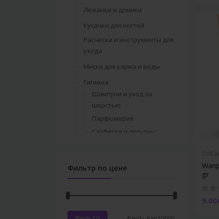
Сухое молоко и бутылочки
Лежанки и домики
Наполнители
Кусачки для ногтей
Инструменты обучения
Расчески и инструменты для
Лотки и аксессуары
ухода
Лотки
Миски для корма и воды
Аксессуары
Гигиена
Манежи
Шампуни и уход за
Лежанки и домики
шерстью
Парфюмерия
Расчески и инструменты для
ухода
Салфетки и лосьоны
Товары для ухода за
Миски для корма и воды
Соба
зубами
Гигиена
Wanpy
Фильтр по цене
Сумки и переноски
Шампуни и уход за
gr
шерстью
Ошейники
Парфюмерия
9.00
Шлейки
Салфетки и лосьоны
Поводки
-
Фильтр
Azn
0
Azn
10000