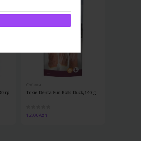
Собаки
00 гр
Trixie Denta Fun Rolls Duck,140 g
12.00Azn