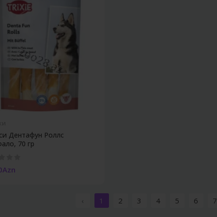
ки
си Дентафун Роллс
ало, 70 гр
0Azn
‹
1
2
3
4
5
6
7