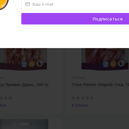
Подписаться
ки
Собаки
си Премио Дакис, 100 гр.
Trixie Premio Stripesb Утка, 1
Azn
9.50Azn