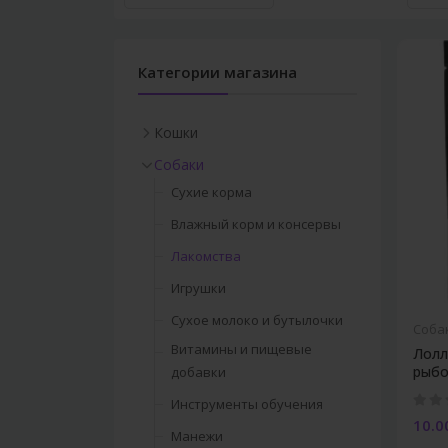
Категории магазина
Кошки
Сухие корма
Собаки
Влажный корм и консервы
Сухие корма
Лакомства
Влажный корм и консервы
Витамины и добавки
Лакомства
Мальт-пасты
Игрушки
Кусачки для ногтей
Сухое молоко и бутылочки
Соба
Витамины и пищевые
Когтеточки
Лолли
рыбой
добавки
Игровые комплексы
Инструменты обучения
Игрушки
10.0
Манежи