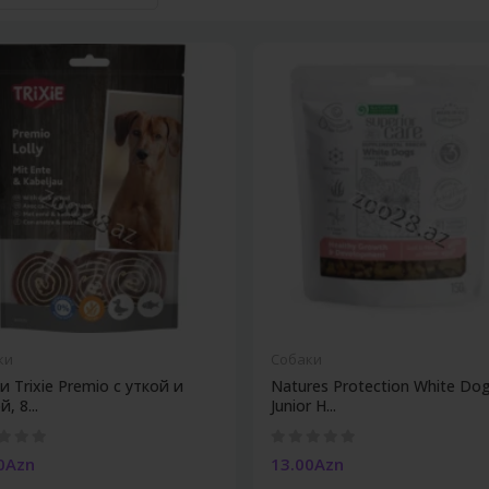
ки
Собаки
 Trixie Premio с уткой и
Natures Protection White Do
, 8...
Junior H...
0Azn
13.00Azn