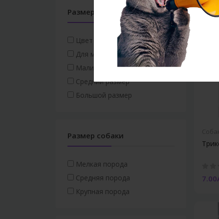
Размер и цвет
Цвет для женского пола
Для мужского пола
Малинкий размер
Средний размер
Большой размер
Соба
Размер собаки
Трик
Мелкая порода
Средняя порода
7.00
Крупная порода