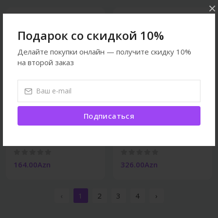
×
Подарок со скидкой 10%
Делайте покупки онлайн — получите скидку 10%
на второй заказ
Подписаться
Собаки
Собаки
Кровать Трикси "Pet's
Кровать Трикси "Роми"
Home" 38238
37668
164.00Azn
326.00Azn
‹
1
2
3
4
›