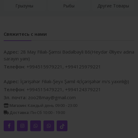
Грызуны
Рыбы
Другие Товары
Свяжитесь с нами
Адрес:
28 May Filialı-Şəmsi Bədəlbəyli 86(Heydər Əliyev adına
sarayın yanı)
Телефон:
+994515979221, +994125979221
Адрес:
İçərişəhər Filialı-Şeyx Şamil 4(İçərişəhər m/s yaxınlığı)
Телефон:
+994515479221, +994124379221
Эл. почта:
zoo28may@gmail.com
Магазин:
Каждый день 09:00 - 23:00
Доставка:
Пн-Сб 10:00 - 19:00