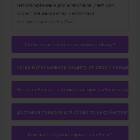
Гипоаллергенные для аллергиков, лайт для
собак с лишним весом. Бесплатная
консультация на Zoo28.az.
Сколько раз в день кормить собаку?
Когда использовать защиту от блох и клещей дл
На что обращать внимание при выборе игрушек 
Доставка товаров для собак по Баку бесплатная
Как часто нужно кормить собаку?