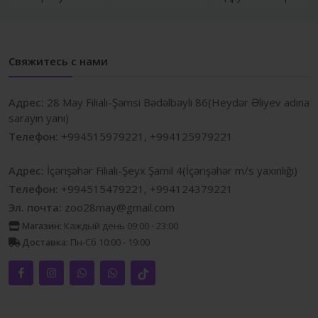
Свяжитесь с нами
Адрес:
28 May Filialı-Şəmsi Bədəlbəyli 86(Heydər Əliyev adına
sarayın yanı)
Телефон:
+994515979221, +994125979221
Адрес:
İçərişəhər Filialı-Şeyx Şamil 4(İçərişəhər m/s yaxınlığı)
Телефон:
+994515479221, +994124379221
Эл. почта:
zoo28may@gmail.com
Магазин:
Каждый день 09:00 - 23:00
Доставка:
Пн-Сб 10:00 - 19:00