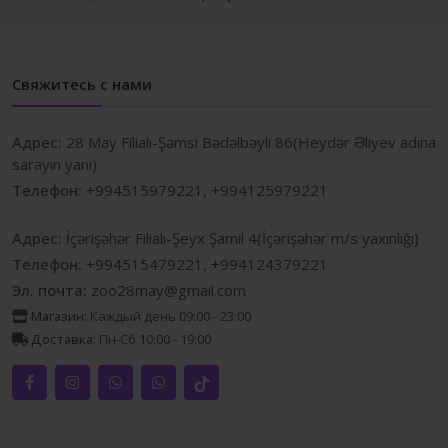
Свяжитесь с нами
Адрес:
28 May Filialı-Şəmsi Bədəlbəyli 86(Heydər Əliyev adına
sarayın yanı)
Телефон:
+994515979221, +994125979221
Адрес:
İçərişəhər Filialı-Şeyx Şamil 4(İçərişəhər m/s yaxınlığı)
Телефон:
+994515479221, +994124379221
Эл. почта:
zoo28may@gmail.com
Магазин:
Каждый день 09:00 - 23:00
Доставка:
Пн-Сб 10:00 - 19:00