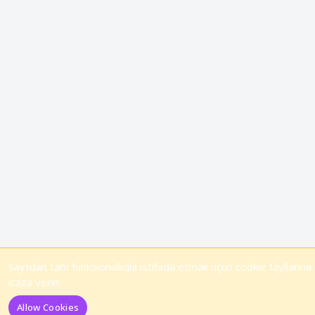
Saytdan tam funksionallıqla istifadə etmək üçün cookie fayllarına
icazə verin.
Allow Cookies