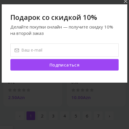
×
Подарок со скидкой 10%
Делайте покупки онлайн — получите скидку 10%
на второй заказ
Подписаться
Кошки
Кошки
Кормовой контейнер 2 с
Миска для корма и воды
D72
D90
2.50Azn
10.00Azn
‹
1
2
3
4
5
6
7
›