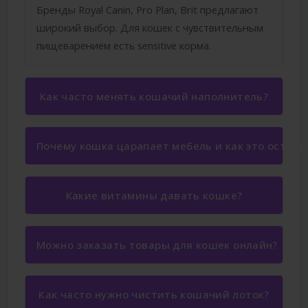
Бренды Royal Canin, Pro Plan, Brit предлагают
широкий выбор. Для кошек с чувствительным
пищеварением есть sensitive корма.
Как часто менять кошачий наполнитель?
Почему кошка царапает мебель и как это остано
Какие витамины давать кошке?
Можно заказать товары для кошек онлайн?
Как часто нужно чистить кошачий лоток?