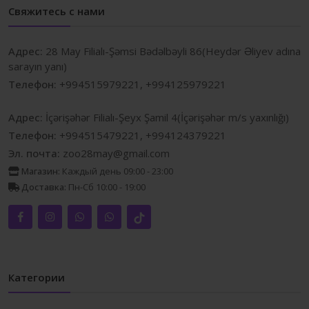
Свяжитесь с нами
Адрес:
28 May Filialı-Şəmsi Bədəlbəyli 86(Heydər Əliyev adına
sarayın yanı)
Телефон:
+994515979221, +994125979221
Адрес:
İçərişəhər Filialı-Şeyx Şamil 4(İçərişəhər m/s yaxınlığı)
Телефон:
+994515479221, +994124379221
Эл. почта:
zoo28may@gmail.com
Магазин:
Каждый день 09:00 - 23:00
Доставка:
Пн-Сб 10:00 - 19:00
Категории