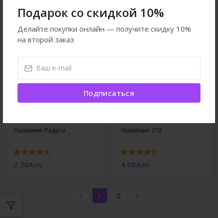
Подарок со скидкой 10%
Делайте покупки онлайн — получите скидку 10%
на второй заказ
Подписаться
Кошки
Кошки
Ошейник Радуга
Ошейник 218
2.20Azn
4.00Azn
‹
1
2
›