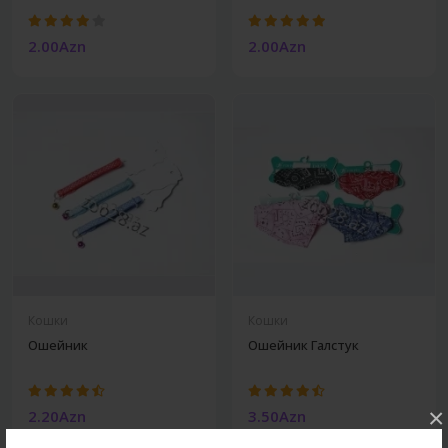
2.00Azn
2.00Azn
Кошки
Кошки
Ошейник
Ошейник Галстук
×
2.20Azn
3.50Azn