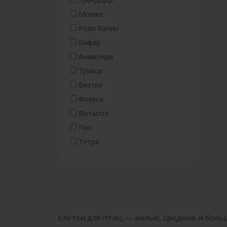
Монже
Роял Канин
Бифар
Анимонда
Трикси
Бизтиз
Флекси
Витапол
Рио
Тетра
Клетки для птиц — малые, средние и больш