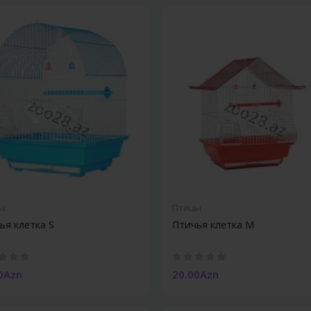
ы
Птицы
ья клетка S
Птичья клетка М
0Azn
20.00Azn