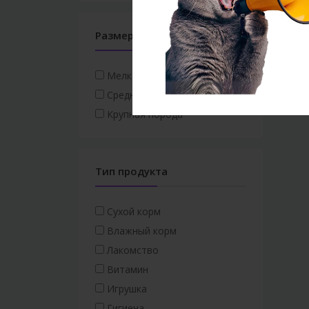
Размер собаки
Мелкая порода
Средняя порода
Крупная порода
Тип продукта
Сухой корм
Влажный корм
Лакомство
Витамин
Игрушка
Гигиена