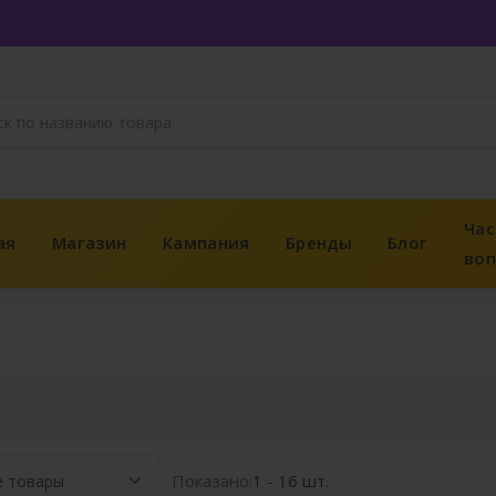
Час
ая
Магазин
Кампания
Бренды
Блог
во
Показано:
1 - 16 шт.