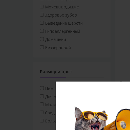
Мочевыводящие
Здоровье зубов
Выведение шерсти
Гипоаллергенный
Домашний
Беззерновой
Размер и цвет
Птиц
Цвет для женского пола
Птич
Для мужского пола
Малинкий размер
60.0
Средний размер
Большой размер