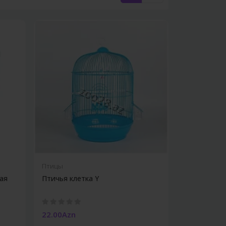
Птицы
ая
Птичья клетка Y
22.00Azn