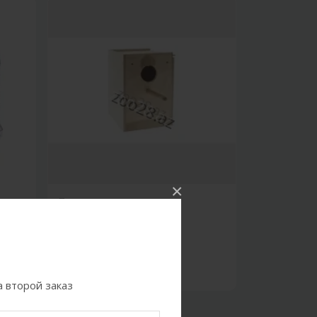
×
Птицы
Птичье гнездо СМ
5.00Azn
 второй заказ