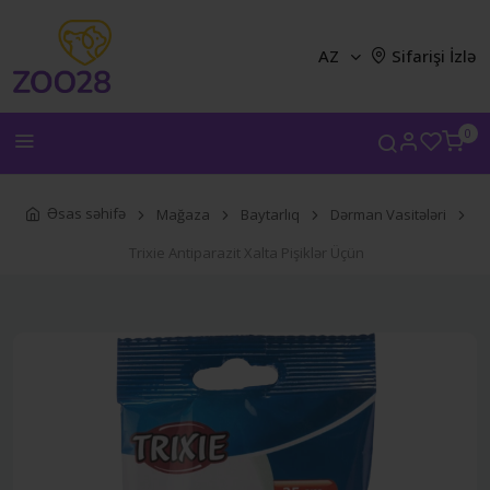
AZ
Sifarişi İzlə
0
Əsas səhifə
Mağaza
Baytarlıq
Dərman Vasitələri
Trixie Antiparazit Xalta Pişiklər Üçün