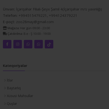
Ünvan:
İçərişəhər Filialı-Şeyx Şamil 4(İçərişəhər m/s yaxınlığı)
Telefon:
+994515479221, +994124379221
E-poçt:
zoo28may@gmail.com
Mağaza:
Hər gün 09:00 - 23:00
Çatdırılma:
B.e - Ş 10:00 - 19:00
Kateqoriyalar
İtlər
Baytarlıq
Xüsusi Məhsullar
Quşlar