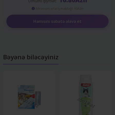
Ümumi qiymət:
Minimum sifariş məbləği: 10Azn
Hamısını səbətə əlavə et
Bəyənə biləcəyiniz