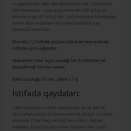
və gənələrdən xilas olmağa kömək edir. Tərkibində
təbii kovucular - marqoza ekstraktı (40 q/kq) və
lavanda yağı (30 q/kq) var. Xalta heyvana taxıldıqdan
sonra aktiv maddələr heyvanın bədəninə xəz
vasitəsilə daxil olur.
Bioxalta 12 həftəlik yaşdan etibarən heyvanlarda
istifadə üçün uyğundur.
Maksimum təsir üçün yaxalığı hər 8 həftədən bir
dəyişdirmək tövsiyə olunur.
Xalta uzunluğu 35 sm, çəkisi 12 q
İstifadə qaydaları:
Xalta heyvanın üzərinə taxmazdan əvvəl dərhal
açın.Xaltanı pişiyin boynuna sarın ki, boyun və xaltaı
arasında 2 barmaq sərbəst keçə bilsin. Xaltanı
bərkidin, artıq hissəsini kəsin. Xaltanın tam təsiri