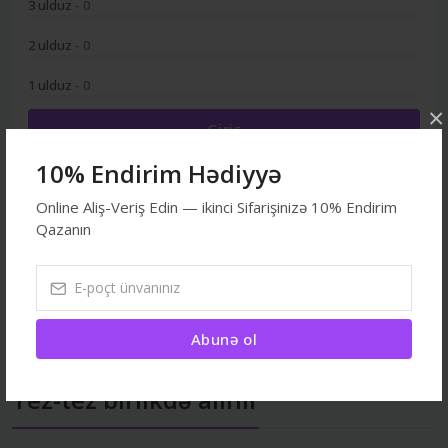
3 ulduz
- 0
2 ulduz
- 0
1 ulduz
- 0
×
Giriş
10% Endirim Hədiyyə
Online Aliş-Veriş Edin — ikinci Sifarişinizə 10% Endirim
Qazanın
Daha çox bax
Baytarlıq
Dərman Vasitələri
Hamısı məhsulları
Abunə ol
Tez-tez birlikdə alınır