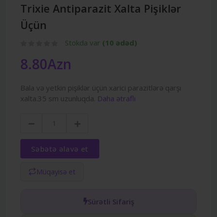
Trixie Antiparazit Xalta Pişiklər
Üçün
Stokda var
(10 ədəd)
8.80Azn
Bala və yetkin pişiklər üçün xarici parazitlərə qarşı
xalta.35 sm uzunluqda.
Daha ətraflı
Səbətə əlavə et
Müqayisə et
Sürətli Sifariş