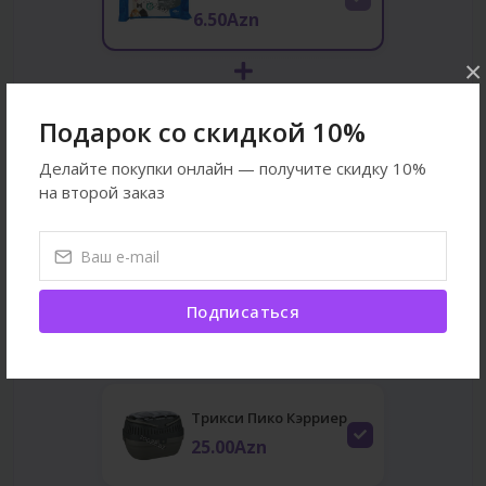
6.50Azn
×
Vitapol Karmeo Корм для
Подарок со скидкой 10%
Кроликов
5.00Azn
Делайте покупки онлайн — получите скидку 10%
на второй заказ
Vitapol Smakers Snack
3в1 Яблоко, Свёкла,
Яго...
Подписаться
4.00Azn
Трикси Пико Кэрриер
25.00Azn