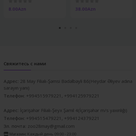
8.00Azn
38.00Azn
Свяжитесь с нами
Адрес:
28 May Filialı-Şəmsi Bədəlbəyli 86(Heydər Əliyev adına
sarayın yanı)
Телефон:
+994515979221, +994125979221
Адрес:
İçərişəhər Filialı-Şeyx Şamil 4(İçərişəhər m/s yaxınlığı)
Телефон:
+994515479221, +994124379221
Эл. почта:
zoo28may@gmail.com
Магазин:
Каждый день 09:00 - 23:00