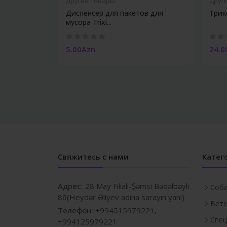
Другие Товары
Друг
Диспенсер для пакетов для
Трик
мусора Trixi...
5.00Azn
24.0
Свяжитесь с нами
Катег
Адрес:
28 May Filialı-Şəmsi Bədəlbəyli
Соб
86(Heydər Əliyev adına sarayın yanı)
Вете
Телефон:
+994515979221,
Спец
+994125979221