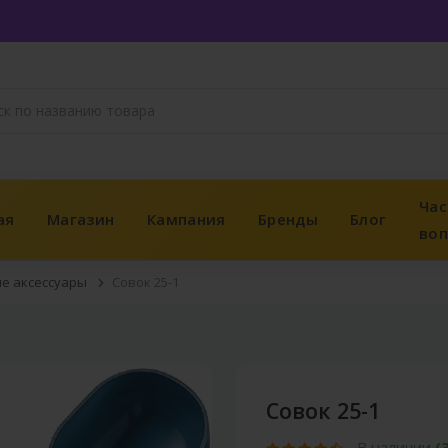
Час
ая
Магазин
Кампания
Бренды
Блог
во
ие аксессуары
Совок 25-1
Совок 25-1
В наличии
(