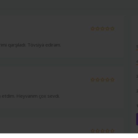
rimi qarşıladı. Tövsiyə edirəm.
 etdim. Heyvanım çox sevdi.