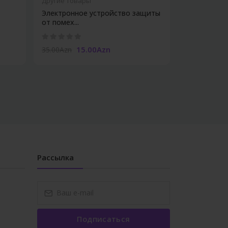
Другие Товары
Другие Това
Электронное устройство защиты
Мешок для м
от помех...
15.00Azn
1.60Azn
35.00Azn
Рассылка
Подписаться