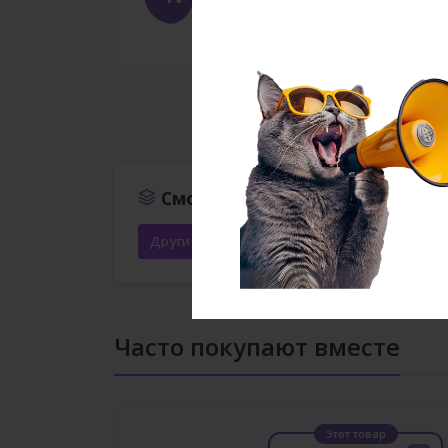
Zoo28-dən aldığım ən yaxşı məhsull
‹
Смотреть ещё
Другие Товары
Другие аксессуары
Вс
Часто покупают вместе
Этот товар