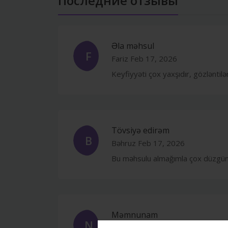
Последние отзывы
Əla məhsul
F
Fariz
Feb 17, 2026
Keyfiyyəti çox yaxşıdır, gözləntilə
Tövsiyə edirəm
B
Bəhruz
Feb 17, 2026
Bu məhsulu almağımla çox düzgün
Məmnunam
N
Nərmin
Feb 17, 2026