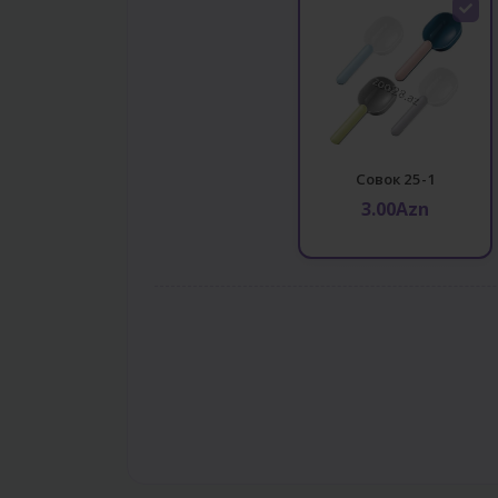
Совок 25-1
3.00Azn