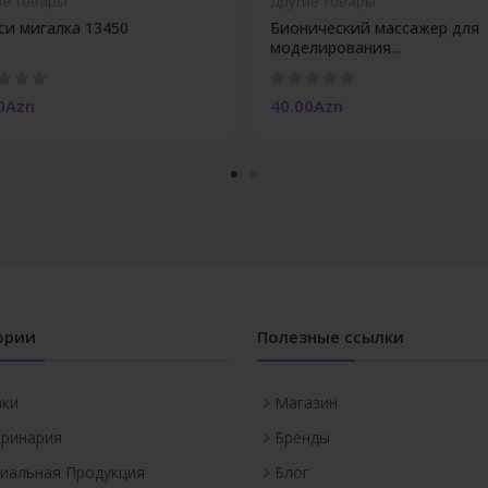
ие Товары
Другие Товары
си мигалка 13450
Бионический массажер для
моделирования...
0Azn
40.00Azn
ории
Полезные ссылки
аки
Магазин
ринария
Бренды
иальная Продукция
Блог