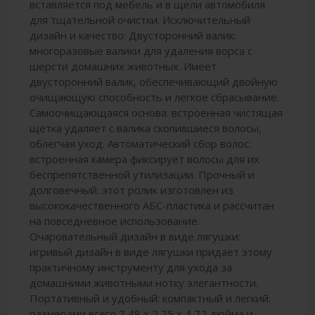
вставляется под мебель и в щели автомобиля
для тщательной очистки. Исключительный
дизайн и качество: Двусторонний валик:
многоразовые валики для удаления ворса с
шерсти домашних животных. Имеет
двусторонний валик, обеспечивающий двойную
очищающую способность и легкое сбрасывание.
Самоочищающаяся основа: встроенная чистящая
щетка удаляет с валика скопившиеся волосы,
облегчая уход. Автоматический сбор волос:
встроенная камера фиксирует волосы для их
беспрепятственной утилизации. Прочный и
долговечный: этот ролик изготовлен из
высококачественного АБС-пластика и рассчитан
на повседневное использование.
Очаровательный дизайн в виде лягушки:
игривый дизайн в виде лягушки придает этому
практичному инструменту для ухода за
домашними животными нотку элегантности.
Портативный и удобный: компактный и легкий:
размерами всего 7,48 x 2,75 x 4,72 дюйма и