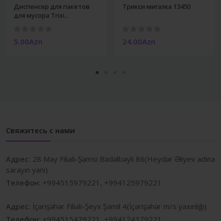
Диспенсер для пакетов
Трикси мигалка 13450
для мусора Trixi...
5.00Azn
24.00Azn
Свяжитесь с нами
Адрес:
28 May Filialı-Şəmsi Bədəlbəyli 86(Heydər Əliyev adına
sarayın yanı)
Телефон:
+994515979221, +994125979221
Адрес:
İçərişəhər Filialı-Şeyx Şamil 4(İçərişəhər m/s yaxınlığı)
Телефон:
+994515479221, +994124379221