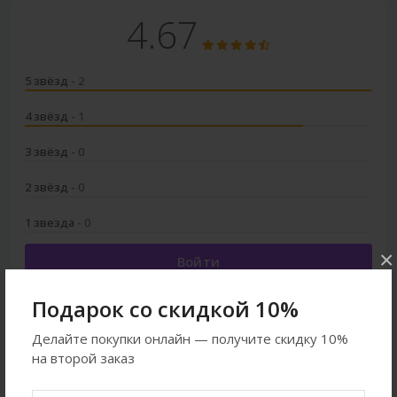
4.67
5 звёзд
- 2
4 звёзд
- 1
3 звёзд
- 0
2 звёзд
- 0
1 звезда
- 0
×
Войти
Подарок со скидкой 10%
Делайте покупки онлайн — получите скидку 10%
на второй заказ
Смотреть ещё