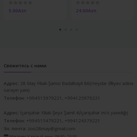
5.00Azn
24.00Azn
Свяжитесь с нами
Адрес:
28 May Filialı-Şəmsi Bədəlbəyli 86(Heydər Əliyev adına
sarayın yanı)
Телефон:
+994515979221, +994125979221
Адрес:
İçərişəhər Filialı-Şeyx Şamil 4(İçərişəhər m/s yaxınlığı)
Телефон:
+994515479221, +994124379221
Эл. почта:
zoo28may@gmail.com
Магазин:
Каждый день 09:00 - 23:00