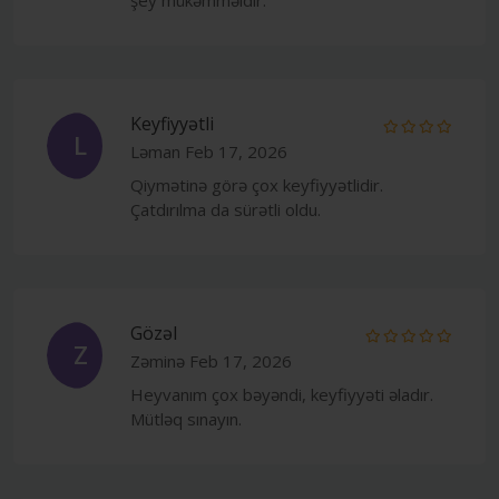
Keyfiyyətli
L
Ləman
Feb 17, 2026
Qiymətinə görə çox keyfiyyətlidir.
Çatdırılma da sürətli oldu.
Gözəl
Z
Zəminə
Feb 17, 2026
Heyvanım çox bəyəndi, keyfiyyəti əladır.
Mütləq sınayın.