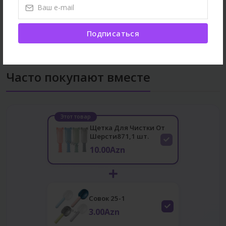
Другие Товары
Средства для уборки
Все товары
Подписаться
Часто покупают вместе
Этот товар
Щетка Для Чистки От
Шерсти871,1 шт.
10.00Azn
Совок 25-1
3.00Azn