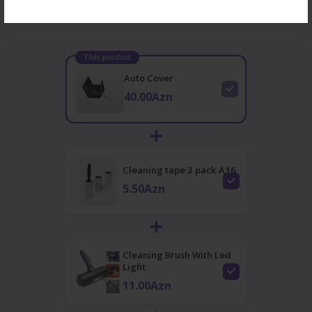
Frequently Bought Together
This product
Auto Cover
40.00Azn
Cleaning tape 3 pack A16
5.50Azn
Cleaning Brush With Led
Light
11.00Azn