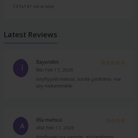
137x147 cm in size
Latest Reviews
Bəyəndim
İ
İlkin
Feb 17, 2026
Keyfiyyətli məhsul, sürətli çatdırılma. Hər
şey mükəmməldir.
Əla məhsul
A
Afət
Feb 17, 2026
Keyfiyyəti çox yaxşıdır, gözləntilərimi