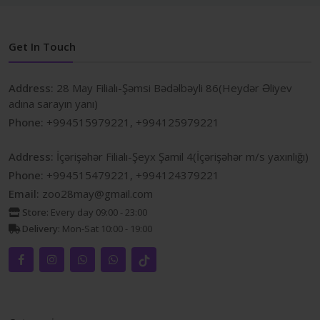
Get In Touch
Address:
28 May Filialı-Şəmsi Bədəlbəyli 86(Heydər Əliyev
adına sarayın yanı)
Phone:
+994515979221, +994125979221
Address:
İçərişəhər Filialı-Şeyx Şamil 4(İçərişəhər m/s yaxınlığı)
Phone:
+994515479221, +994124379221
Email:
zoo28may@gmail.com
Store:
Every day 09:00 - 23:00
Delivery:
Mon-Sat 10:00 - 19:00