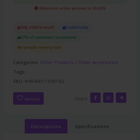
Minimum order amount is 10 AZN
Only 2 left in stock!
3 sold today
97% of customers recommend
1 people viewing now
Categories:
Other Products
/
Other Accessories
Tags:
SKU:
#4640011540162
Share:
Wishlist
Descriptions
Specifications