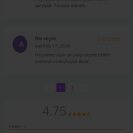
qarşıladı. Tövsiyə edirəm.
Əla seçim
A
Aqil
Feb 17, 2026
Heyvanım üçün ən yaxşı seçimi etdim.
Material və keyfiyyət əladır.
‹
1
2
›
4.75
5 stars
- 3