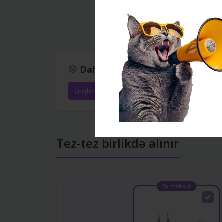
Daha çox bax
Quşlar
Yemlər
Hamısı məhsulları
Tez-tez birlikdə alınır
Bu məhsul