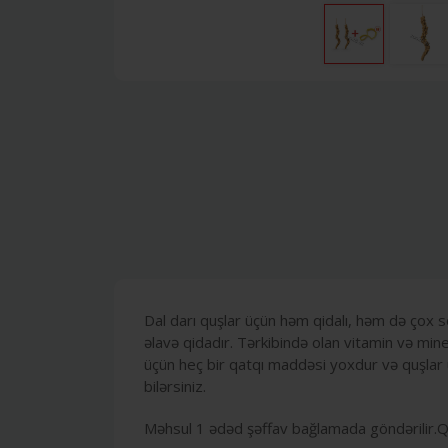
Dal darı quşlar üçün həm qidalı, həm də çox s
əlavə qidadır. Tərkibində olan vitamin və min
üçün heç bir qatqı maddəsi yoxdur və quşlar ü
bilərsiniz.
Məhsul 1 ədəd şəffav bağlamada göndərilir.Q