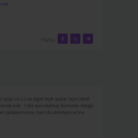
mlər
Paylaş:
quşu və s.) və digər kiçik quşlar üçün ideal
na kömək edir. Təbii qurudulmuş formada olduğu
 qidalanmasını, həm də aktivliyini artıra