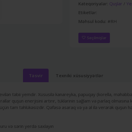
Kateqoriyalar:
Quşlar
/
Ye
Etiketlər:
Məhsul kodu:
#RH
Seçilmişlər
Təsvir
Texniki xüsusiyyətlər
evilən təbii yemdir. Xüsusilə kanareyka, papuqay (korella, məhəbbət 
erallar quşun enerjisini artırır, tüklərinin sağlam və parlaq olması
çün tam təhlükəsizdir. Qəfəsə asaraq və ya əl ilə verərək quşun həm
uru və sərin yerdə saxlayın