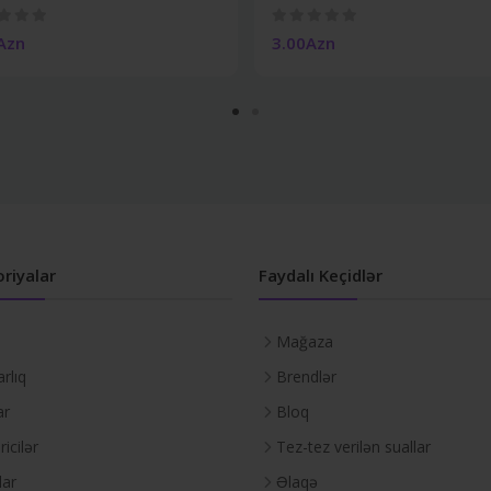
Azn
3.00Azn
riyalar
Faydalı Keçidlər
Mağaza
rlıq
Brendlər
ar
Bloq
icilər
Tez-tez verilən suallar
lar
Əlaqə