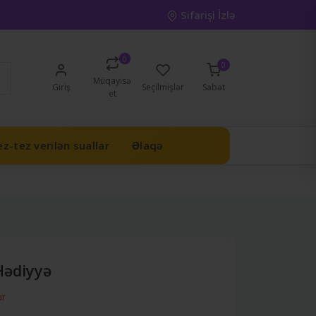
Sifarişi İzlə
0
0
Müqayisə
Giriş
Seçilmişlər
Səbət
et
z-tez verilən suallar
Əlaqə
Hədiyyə
ur