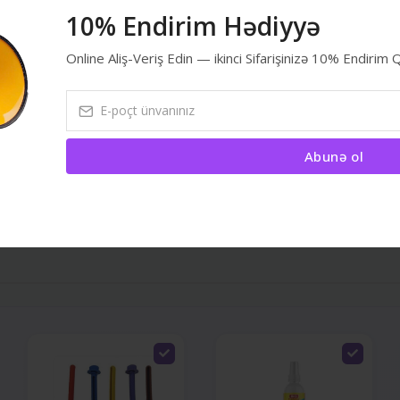
10% Endirim Hədiyyə
Online Aliş-Veriş Edin — ikinci Sifarişinizə 10% Endirim
Abunə ol