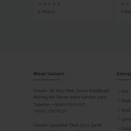
6.99Azn
3.00
Əlaqə Saxlayın
Kateqo
Ünvan:
28 May Filialı-Şəmsi Bədəlbəyli
İtlər
86(Heydər Əliyev adına sarayın yanı)
Bayta
Telefon:
+994515979221,
Quşl
+994125979221
Gəmir
Ünvan:
İçərişəhər Filialı-Şeyx Şamil
Balıq