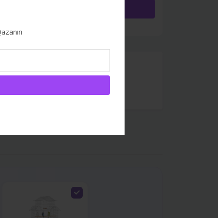
Giriş
 Qazanın