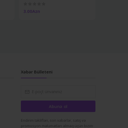
3.00Azn
5.00Azn
Xəbər Bülleteni
Abunə ol
Endirim təklifləri, son xəbərlər, satış və
promosyon məlumatları almaq üçün bizim