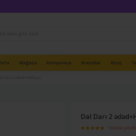
hifə
Mağaza
Kampaniya
Brendlər
Bloq
Te
al Darı 2 ədəd+Hədiyyə
Dal Darı 2 ədəd+
Stokda yoxd