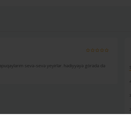
r.papuqaylarım sevə-sevə yeyirlər. hədiyyəyə görədə də