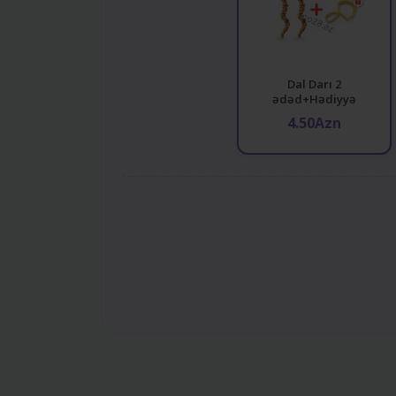
Dal Darı 2
ədəd+Hədiyyə
4.50Azn