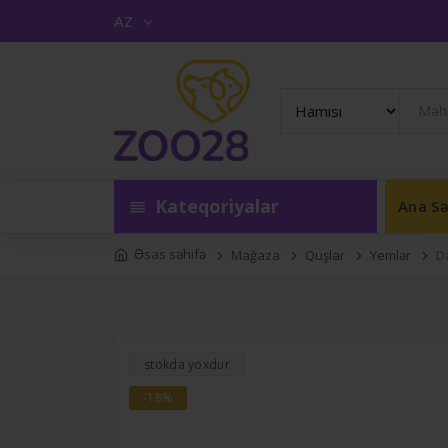
AZ
Kateqoriyalar
Ana Sə
Əsas səhifə
Mağaza
Quşlar
Yemlər
D
stokda yoxdur
-18%