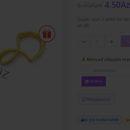
4.50A
5.50Azn
Quşlar üçün 2 ədəd dal darı
ətraflı
S
Mövcud olduqda mənə
Bildirin
Müqayisə et
Bu gün 6 ədəd satıldı