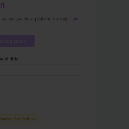
zn
 və hədiyyə olaraq dal darı tutacağı
Daha
tokda yoxdur
 bildirin
Hazırda 6 nəfər baxır