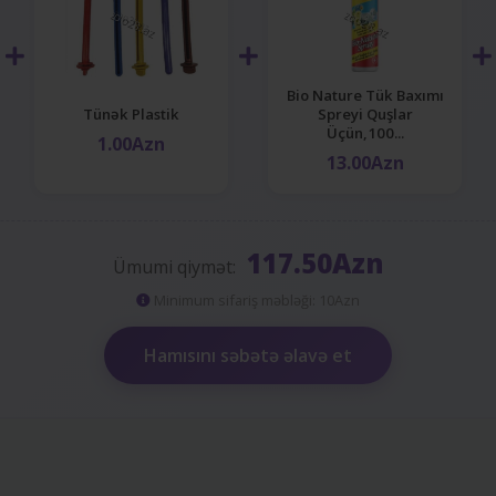
Bio Nature Tük Baxımı
Tünək Plastik
Spreyi Quşlar
Üçün,100...
1.00Azn
13.00Azn
117.50Azn
Ümumi qiymət:
Minimum sifariş məbləği: 10Azn
Hamısını səbətə əlavə et