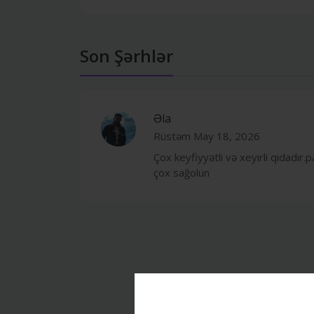
Son Şərhlər
Əla
Rüstəm
May 18, 2026
Çox keyfiyyətli və xeyirli qidadı
çox sağolun