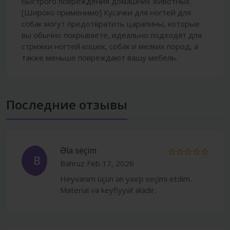
быстрого повреждения домашних животных.
[Широко применимо] Кусачки для ногтей для
собак могут предотвратить царапины, которые
вы обычно покрываете, идеально подходят для
стрижки ногтей кошек, собак и мелких пород, а
также меньше повреждают вашу мебель.
Последние отзывы
Əla seçim
B
Bəhruz
Feb 17, 2026
Heyvanım üçün ən yaxşı seçimi etdim.
Material və keyfiyyət əladır.