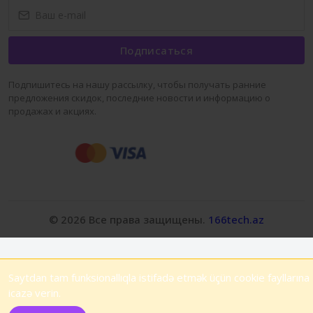
Подписаться
Подпишитесь на нашу рассылку, чтобы получать ранние
предложения скидок, последние новости и информацию о
продажах и акциях.
© 2026 Все права защищены.
166tech.az
Saytdan tam funksionallıqla istifadə etmək üçün cookie fayllarına
icazə verin.