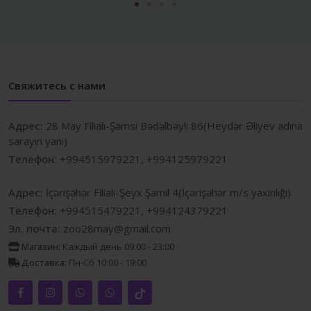
Свяжитесь с нами
Адрес:
28 May Filialı-Şəmsi Bədəlbəyli 86(Heydər Əliyev adına
sarayın yanı)
Телефон:
+994515979221, +994125979221
Адрес:
İçərişəhər Filialı-Şeyx Şamil 4(İçərişəhər m/s yaxınlığı)
Телефон:
+994515479221, +994124379221
Эл. почта:
zoo28may@gmail.com
Магазин:
Каждый день 09:00 - 23:00
Доставка:
Пн-Сб 10:00 - 19:00