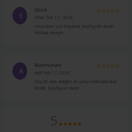
Gözəl
E
Elnur
Feb 17, 2026
Heyvanım çox bəyəndi, keyfiyyəti əladır.
Mütləq sınayın.
Məmnunam
A
Aqil
Feb 17, 2026
Zoo28-dən aldığım ən yaxşı məhsullardan
biridir. Keyfiyyət əladır.
5