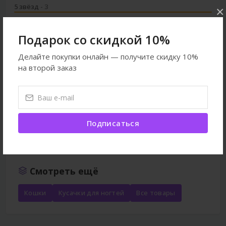
5 звёзд
- 3
×
4 звёзд
- 0
Подарок со скидкой 10%
3 звёзд
- 0
Делайте покупки онлайн — получите скидку 10%
2 звёзд
- 0
на второй заказ
1 звезда
- 0
Войти
Подписаться
Смотреть ещё
Кошки
Кусачки для ногтей
Все товары