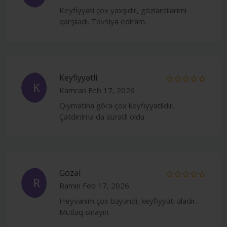
Keyfiyyəti çox yaxşıdır, gözləntilərimi
qarşıladı. Tövsiyə edirəm.
Keyfiyyətli
K
Kamran
Feb 17, 2026
Qiymətinə görə çox keyfiyyətlidir.
Çatdırılma da sürətli oldu.
Gözəl
R
Ramin
Feb 17, 2026
Heyvanım çox bəyəndi, keyfiyyəti əladır.
Mütləq sınayın.