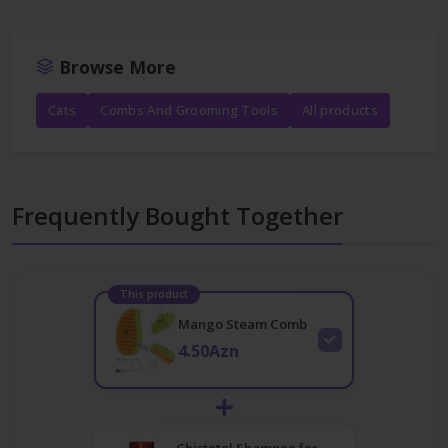
Browse More
Cats
Combs And Grooming Tools
All products
Frequently Bought Together
This product
Mango Steam Comb
4.50Azn
Chistotel Shampoo for