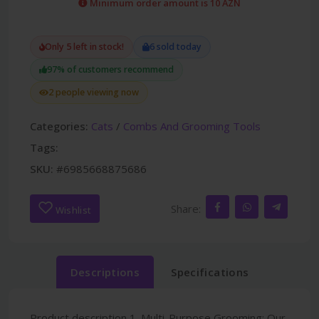
Minimum order amount is 10 AZN
Only 5 left in stock!
6 sold today
97% of customers recommend
2 people viewing now
Categories:
Cats
/
Combs And Grooming Tools
Tags:
SKU:
#6985668875686
Share:
Wishlist
Descriptions
Specifications
Product description 1. Multi-Purpose Grooming: Our