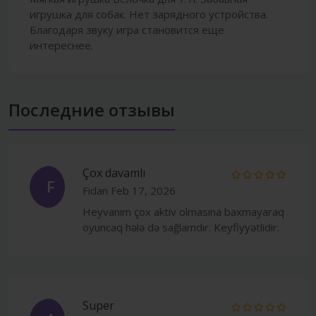
игрушка для собак. Нет зарядного устройства.
Благодаря звуку игра становится еще
интереснее.
Последние отзывы
Çox davamlı
F
Fidan
Feb 17, 2026
Heyvanım çox aktiv olmasına baxmayaraq
oyuncaq hələ də sağlamdır. Keyfiyyətlidir.
Super