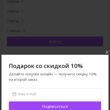
4 звёзд
- 0
3 звёзд
- 0
2 звёзд
- 0
1 звезда
- 0
Войти
×
Подарок со скидкой 10%
Смотреть ещё
Делайте покупки онлайн — получите скидку 10%
на второй заказ
Собаки
Игрушки
Все товары
Часто покупают вместе
Подписаться