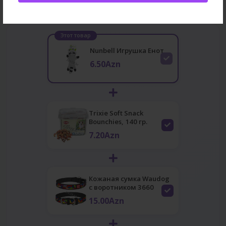
Этот товар
Nunbell Игрушка Енот
6.50Azn
Trixie Soft Snack
Bounchies, 140 гр.
7.20Azn
Кожаная сумка Waudog
с воротником 3660
15.00Azn