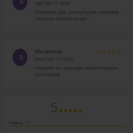
A
Aqil
Feb 17, 2026
Gözləntimi aşdı, çox keyfiyyətli materialdır.
Heyvanım həvəslə oynayır.
Əla oyuncaq
R
Rəna
Feb 17, 2026
Heyvanım bu oyuncaqla saatlarla oynayır.
Çox bəyəndi.
5
5 звёзд
- 3