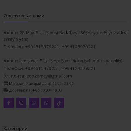
Свяжитесь с нами
Адрес:
28 May Filialı-Şəmsi Bədəlbəyli 86(Heydər Əliyev adına
sarayın yanı)
Телефон:
+994515979221, +994125979221
Адрес:
İçərişəhər Filialı-Şeyx Şamil 4(İçərişəhər m/s yaxınlığı)
Телефон:
+994515479221, +994124379221
Эл. почта:
zoo28may@gmail.com
Магазин:
Каждый день 09:00 - 23:00
Доставка:
Пн-Сб 10:00 - 19:00
Категории