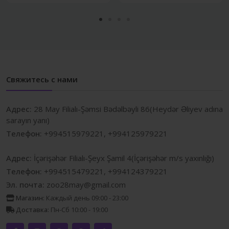
Свяжитесь с нами
Адрес:
28 May Filialı-Şəmsi Bədəlbəyli 86(Heydər Əliyev adına
sarayın yanı)
Телефон:
+994515979221, +994125979221
Адрес:
İçərişəhər Filialı-Şeyx Şamil 4(İçərişəhər m/s yaxınlığı)
Телефон:
+994515479221, +994124379221
Эл. почта:
zoo28may@gmail.com
Магазин:
Каждый день 09:00 - 23:00
Доставка:
Пн-Сб 10:00 - 19:00