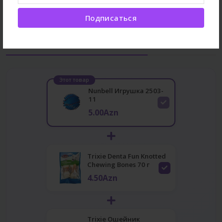
Подписаться
Часто покупают вместе
Этот товар
Nunbell Игрушка 2503-
11
5.00Azn
Trixie Denta Fun Knotted
Chewing Bones 70 г
4.50Azn
Trixie Ошейник