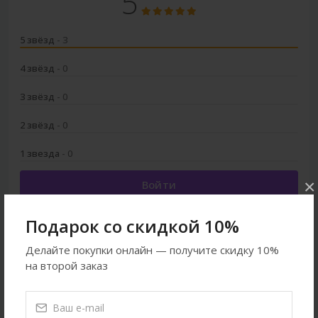
5
5 звёзд
- 3
4 звёзд
- 0
3 звёзд
- 0
2 звёзд
- 0
1 звезда
- 0
×
Войти
Подарок со скидкой 10%
Делайте покупки онлайн — получите скидку 10%
на второй заказ
Смотреть ещё
Собаки
Игрушки
Все товары