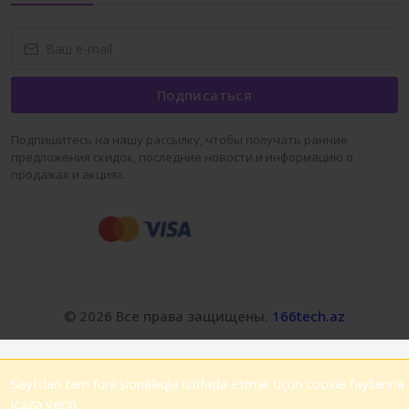
Подписаться
Подпишитесь на нашу рассылку, чтобы получать ранние
предложения скидок, последние новости и информацию о
продажах и акциях.
© 2026 Все права защищены.
166tech.az
Saytdan tam funksionallıqla istifadə etmək üçün cookie fayllarına
icazə verin.