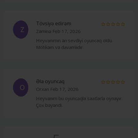
Tövsiyə edirəm
Z
Zəminə
Feb 17, 2026
Heyvanımın ən sevdiyi oyuncaq oldu.
Möhkəm və davamlıdır.
Əla oyuncaq
O
Orxan
Feb 17, 2026
Heyvanım bu oyuncaqla saatlarla oynayır.
Çox bəyəndi.