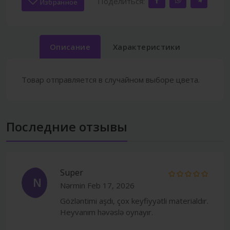
Поделиться:
Избранное
Описание
Характеристики
Товар отправляется в случайном выборе цвета.
Последние отзывы
Super
N
Nərmin
Feb 17, 2026
Gözləntimi aşdı, çox keyfiyyətli materialdır.
Heyvanım həvəslə oynayır.