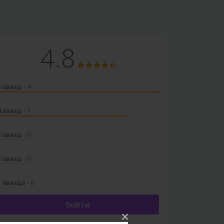
4.8
5 звёзд
- 4
4 звёзд
- 1
3 звёзд
- 0
2 звёзд
- 0
1 звезда
- 0
Войти
×