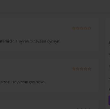
aterialdır. Heyvanım həvəslə oynayır.
əsizdir. Heyvanım çox sevdi.