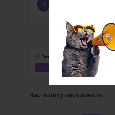
A
Aqil
Feb 17, 2026
Heyvanım bu oyuncaqla saatlarla 
‹
Смотреть ещё
Кошки
Игрушки
Все товары
Часто покупают вместе