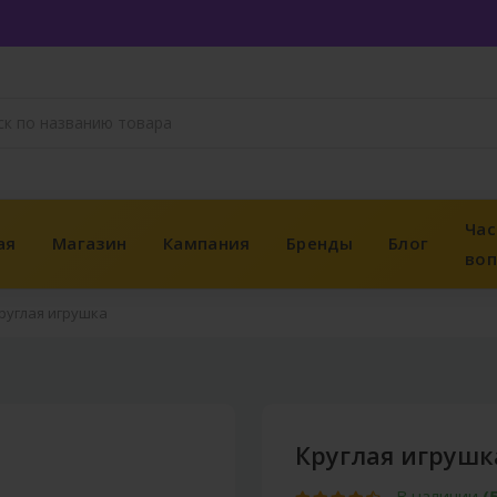
Час
ая
Магазин
Кампания
Бренды
Блог
во
руглая игрушка
Круглая игрушк
В наличии
(