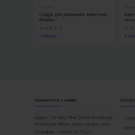
Кошки
Кошк
Сундук для домашних животных
Карт
Ябейби
пито
7.00Azn
6.50
Свяжитесь с нами
Катег
Адрес:
28 May Filialı-Şəmsi Bədəlbəyli
Соб
86(Heydər Əliyev adına sarayın yanı)
Вете
Телефон:
+994515979221,