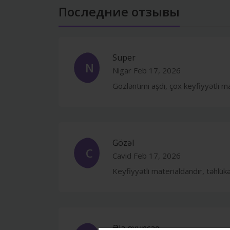
Последние отзывы
Super
N
Nigar
Feb 17, 2026
Gözləntimi aşdı, çox keyfiyyətli m
Gözəl
C
Cavid
Feb 17, 2026
Keyfiyyətli materialdandır, təhlük
Əla oyuncaq