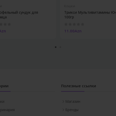
и
Кошки
офельный сундук для
Трикси Мультивитамины Ю
мца
100гр
Azn
11.00Azn
ории
Полезные ссылки
аки
Магазин
ринария
Бренды