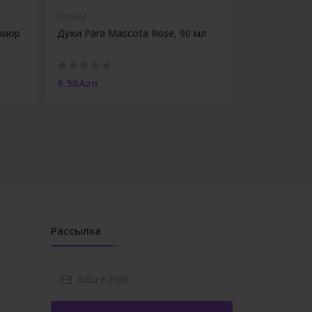
Кошки
Кошки
ниор
Духи Para Mascota Rose, 90 мл
Трикси Мул
6.50Azn
10.00Azn
Рассылка