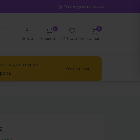
Отследить заказ
0
0
Войти
Сравнить
Избранное
Корзина
то задаваемые
Контакты
просы
а
5 шт.)