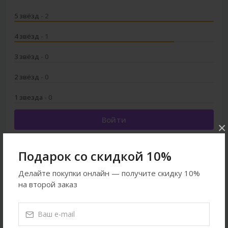
5 звёзд
- 2
4 звёзд
- 1
3 звёзд
- 0
2 звёзд
- 0
1 звезда
- 0
Войти
×
Подарок со скидкой 10%
Делайте покупки онлайн — получите скидку 10%
Смотреть ещё
на второй заказ
Кошки
Игрушки
Все товары