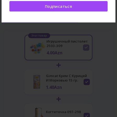
Подписаться
Часто покупают вместе
Этот товар
Игрушечный пистолет
2503-309
4.00Azn
Gimcat Крем С Курицей
И Морковью 15 гр.
1.40Azn
Когтеточка 097-298