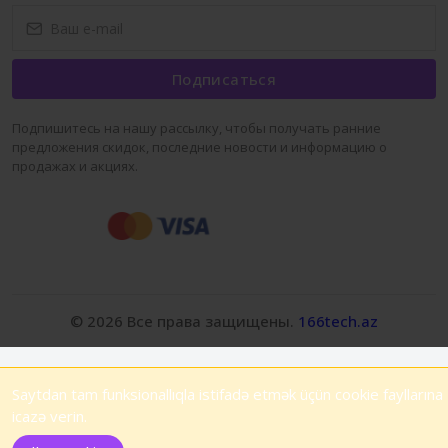
Подписаться
Подпишитесь на нашу рассылку, чтобы получать ранние
предложения скидок, последние новости и информацию о
продажах и акциях.
© 2026 Все права защищены.
166tech.az
Saytdan tam funksionallıqla istifadə etmək üçün cookie fayllarına
icazə verin.