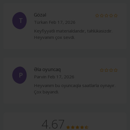
Gözəl
T
Türkan
Feb 17, 2026
Keyfiyyətli materialdandır, təhlükəsizdir.
Heyvanım çox sevdi.
Əla oyuncaq
P
Pərvin
Feb 17, 2026
Heyvanım bu oyuncaqla saatlarla oynayır.
Çox bəyəndi.
4.67