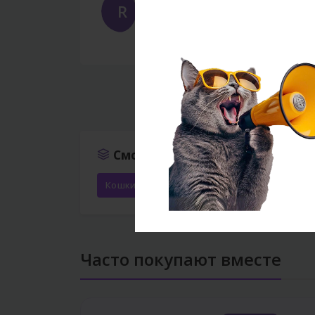
R
Rəna
Feb 17, 2026
Gözlədiyimdən daha yaxşı çıxdı. 
‹
Смотреть ещё
Кошки
Лотки и аксессуары
Лотки
В
Часто покупают вместе