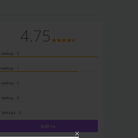
4.75
5 звёзд
- 3
4 звёзд
- 1
3 звёзд
- 0
2 звёзд
- 0
1 звезда
- 0
Войти
×