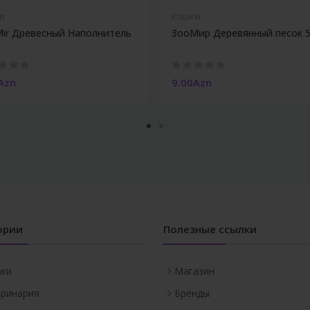
и
Кошки
ir Древесный Наполнитель
ЗооМир Деревянный песок 
Azn
9.00Azn
ории
Полезные ссылки
аки
Магазин
ринария
Бренды