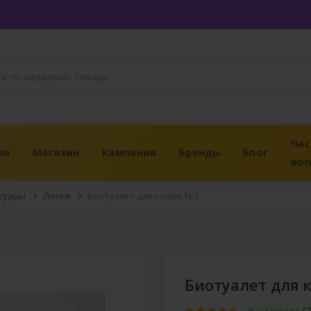
Час
ая
Магазин
Кампания
Бренды
Блог
во
ссуары
Лотки
Биотуалет для кошек №3
Биотуалет для 
В наличии
(