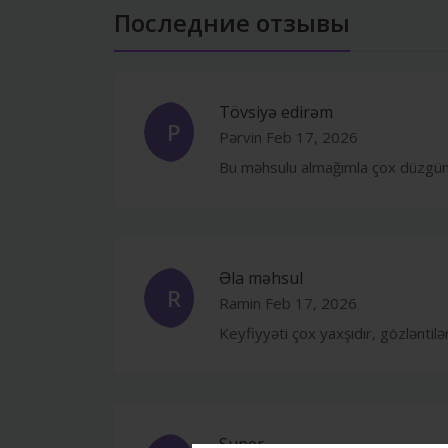
Последние отзывы
Tövsiyə edirəm
P
Pərvin
Feb 17, 2026
Bu məhsulu almağımla çox düzgün
Əla məhsul
R
Ramin
Feb 17, 2026
Keyfiyyəti çox yaxşıdır, gözləntilə
Super