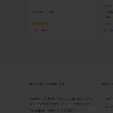
Кошки
Кошк
Лоток T139
ZooM
1 кг
19.00Azn
2.00
Свяжитесь с нами
Катег
Адрес:
28 May Filialı-Şəmsi Bədəlbəyli
Соб
86(Heydər Əliyev adına sarayın yanı)
Вете
Телефон:
+994515979221,