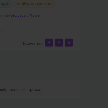
ендуют
Сейчас смотрят 6 чел.
и и аксессуары
/
Лотки
37
Поделиться:
зображениях и строках.