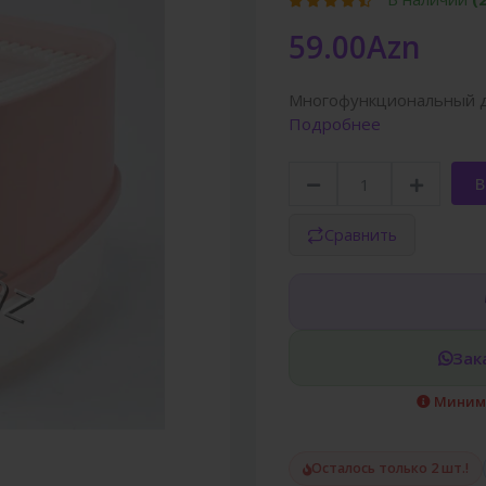
59.00Azn
Многофункциональный д
Подробнее
В
Сравнить
Зак
Минима
Осталось только 2 шт.!