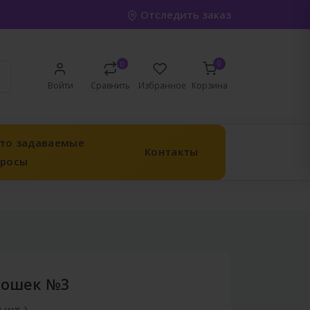
Отследить заказ
0
0
Войти
Сравнить
Избранное
Корзина
то задаваемые
Контакты
просы
кошек №3
2 шт.)