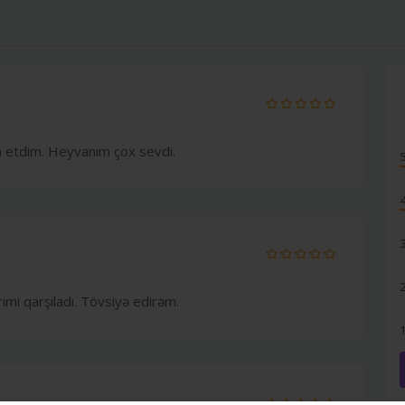
 etdim. Heyvanım çox sevdi.
rimi qarşıladı. Tövsiyə edirəm.