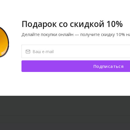
Zoo28 heç vaxt məyus etmir.
Подарок со скидкой 10%
Делайте покупки онлайн — получите скидку 10% на
1
2
›
Подписаться
се товары