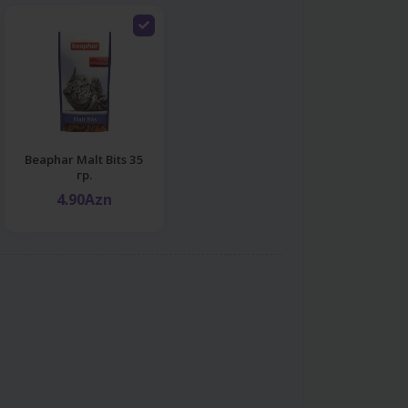
Beaphar Malt Bits 35
гр.
4.90Azn