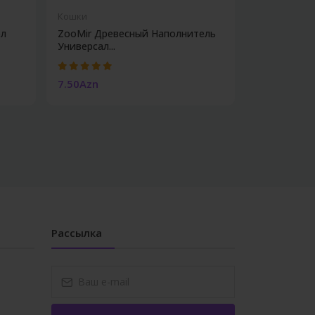
Кошки
Кошки
5л
ZooMir Древесный Наполнитель
Лоток 097-
Универсал...
7.50Azn
20.00Azn
Рассылка