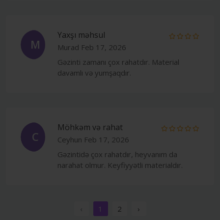
Yaxşı məhsul
M
Murad
Feb 17, 2026
Gəzinti zamanı çox rahatdır. Material
davamlı və yumşaqdır.
Möhkəm və rahat
C
Ceyhun
Feb 17, 2026
Gəzintidə çox rahatdır, heyvanım da
narahat olmur. Keyfiyyətli materialdır.
‹
1
2
›