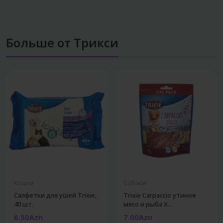
Больше от Трикси
Кошки
Собаки
Салфетки для ушей Trixie,
Trixie Carpaccio утиное
40 шт.
мясо и рыба X...
6.50Azn
7.00Azn