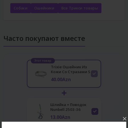
Собаки
Ошейники
Все Трикси товары
Часто покупают вместе
Этот товар
Trixie Ошейник Из
Кожи Со Стразами S
40.00Azn
Шлейка + Поводок
Nunbell 2503-36
13.00Azn
×