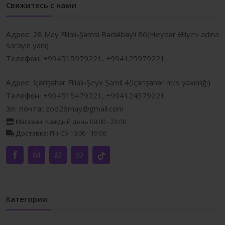
Свяжитесь с нами
Адрес:
28 May Filialı-Şəmsi Bədəlbəyli 86(Heydər Əliyev adına
sarayın yanı)
Телефон:
+994515979221, +994125979221
Адрес:
İçərişəhər Filialı-Şeyx Şamil 4(İçərişəhər m/s yaxınlığı)
Телефон:
+994515479221, +994124379221
Эл. почта:
zoo28may@gmail.com
Магазин:
Каждый день 09:00 - 23:00
Доставка:
Пн-Сб 10:00 - 19:00
Категории