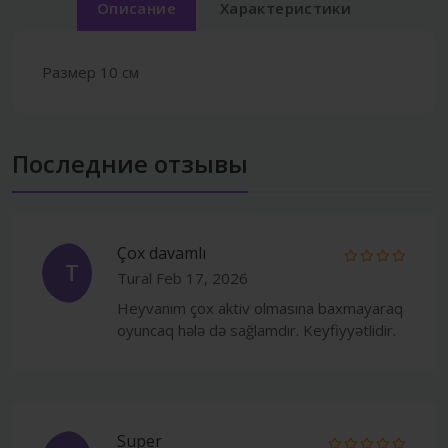
Описание
Характеристики
Размер 10 см
Последние отзывы
Çox davamlı
T
Tural
Feb 17, 2026
Heyvanım çox aktiv olmasına baxmayaraq
oyuncaq hələ də sağlamdır. Keyfiyyətlidir.
Super