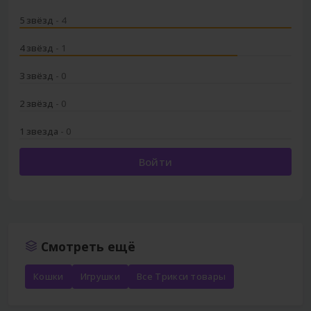
5 звёзд
- 4
4 звёзд
- 1
3 звёзд
- 0
2 звёзд
- 0
1 звезда
- 0
Войти
Смотреть ещё
Кошки
Игрушки
Все Трикси товары