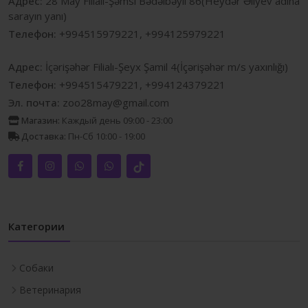
Адрес:
28 May Filialı-Şəmsi Bədəlbəyli 86(Heydər Əliyev adına
sarayın yanı)
Телефон:
+994515979221, +994125979221
Адрес:
İçərişəhər Filialı-Şeyx Şamil 4(İçərişəhər m/s yaxınlığı)
Телефон:
+994515479221, +994124379221
Эл. почта:
zoo28may@gmail.com
Магазин:
Каждый день 09:00 - 23:00
Доставка:
Пн-Сб 10:00 - 19:00
Категории
Собаки
Ветеринария