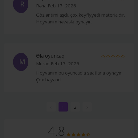
R
Rəna
Feb 17, 2026
Gözləntimi aşdı, çox keyfiyyətli materialdır.
Heyvanım həvəslə oynayır.
Əla oyuncaq
M
Murad
Feb 17, 2026
Heyvanım bu oyuncaqla saatlarla oynayır.
Çox bəyəndi.
‹
1
2
›
4.8