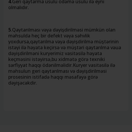
4
.Geri qaytarma üsulu ödəmə üsulu ilə eyni
olmalıdır.
5
.Qaytarılması vəya dəyişdirilməsi mümkün olan
məhsulda heç bir defekt vəya səhvlik
yoxdursa,qaytarılma vəya dəyişdirilmə müştərinin
istəyi ilə həyata keçirsə və müştəri qaytarılma vəua
dəyişdirilməni kuryerimiz vasitəsilə həyata
keçməsini istəyirsə,bu xidmətə görə texniki
sərfiyyat haqqı ödənilməlidir.Kuryer vasitəsilə ilə
məhsulun geri qaytarılması və dəyişdirilməsi
prosesinin istifadə haqqı məsafəyə görə
dəyişəcəkdir.