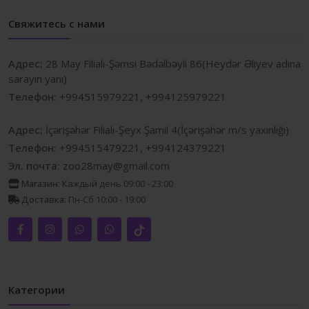
Свяжитесь с нами
Адрес:
28 May Filialı-Şəmsi Bədəlbəyli 86(Heydər Əliyev adına
sarayın yanı)
Телефон:
+994515979221, +994125979221
Адрес:
İçərişəhər Filialı-Şeyx Şamil 4(İçərişəhər m/s yaxınlığı)
Телефон:
+994515479221, +994124379221
Эл. почта:
zoo28may@gmail.com
Магазин:
Каждый день 09:00 - 23:00
Доставка:
Пн-Сб 10:00 - 19:00
Категории