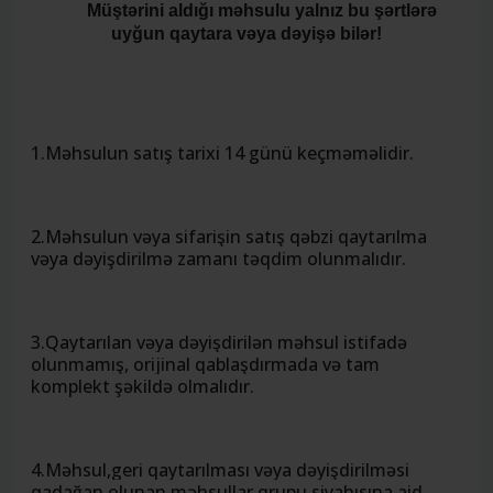
Müştərini aldığı məhsulu yalnız bu şərtlərə
uyğun qaytara vəya dəyişə bilər!
1.Məhsulun satış tarixi 14 günü keçməməlidir.
2.Məhsulun vəya sifarişin satış qəbzi qaytarılma
vəya dəyişdirilmə zamanı təqdim olunmalıdır.
3.Qaytarılan vəya dəyişdirilən məhsul istifadə
olunmamış, orijinal qablaşdırmada və tam
komplekt şəkildə olmalıdır.
4.Məhsul,geri qaytarılması vəya dəyişdirilməsi
qadağan olunan məhsullar qrupu siyahısına aid