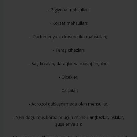
- Gigiyena məhsulları;
- Korset məhsulları;
- Parfümeriya və kosmetika məhsulları;
- Təraş cihazları;
- Saç fırçaları, daraqlar və masaj fırçaları;
- Əlcəklər;
- Xalçalar;
- Aerozol qablaşdırmada olan məhsullar;
- Yeni doğulmuş körpələr üçün məhsullar (bezlər, əskilər,
şüşələr və s.);