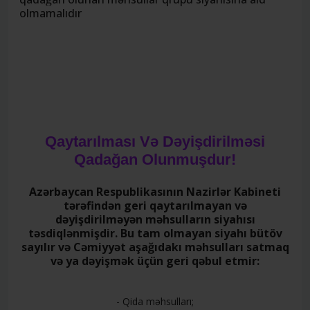
olmamalıdır
Qaytarılması Və Dəyişdirilməsi
Qadağan Olunmuşdur!
Azərbaycan Respublikasının Nazirlər Kabineti
tərəfindən geri qaytarılmayan və
dəyişdirilməyən məhsulların siyahısı
təsdiqlənmişdir. Bu tam olmayan siyahı bütöv
sayılır və Cəmiyyət aşağıdakı məhsulları satmaq
və ya dəyişmək üçün geri qəbul etmir:
- Qida məhsulları;