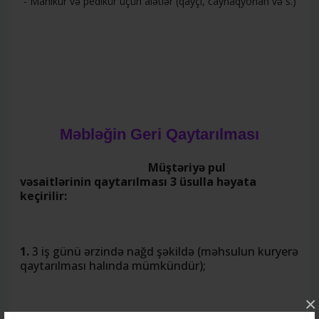
- Manikür və pedikür üçün alətlər (qayçı, caynaqyonan və s.)
Məbləğin Geri Qaytarılması
Müştəriyə pul
vəsaitlərinin qaytarılması 3 üsulla həyata
keçirilir:
1.
3 iş günü ərzində nağd şəkildə (məhsulun kuryerə
qaytarılması halında mümkündür);
×