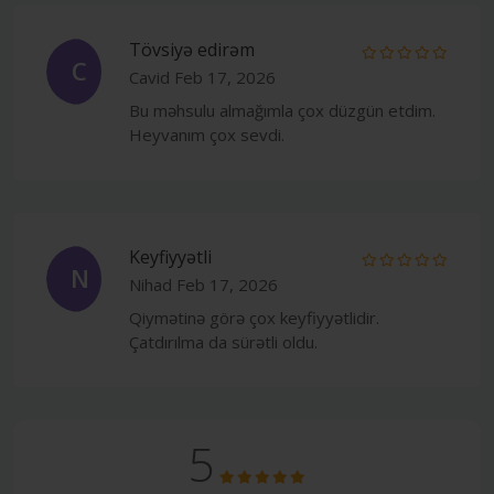
Tövsiyə edirəm
C
Cavid
Feb 17, 2026
Bu məhsulu almağımla çox düzgün etdim.
Heyvanım çox sevdi.
Keyfiyyətli
N
Nihad
Feb 17, 2026
Qiymətinə görə çox keyfiyyətlidir.
Çatdırılma da sürətli oldu.
5