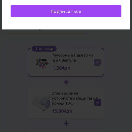
Подписаться
Часто покупают вместе
Этот товар
Мусорные Пакетики
Для Выгула
1.30Azn
Электронное
устройство защиты от
помех 19-5
15.00Azn