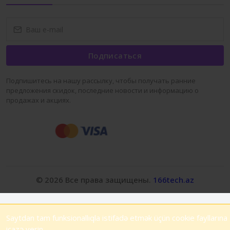
Подписаться
Подпишитесь на нашу рассылку, чтобы получать ранние
предложения скидок, последние новости и информацию о
продажах и акциях.
© 2026 Все права защищены.
166tech.az
Saytdan tam funksionallıqla istifadə etmək üçün cookie fayllarına
icazə verin.