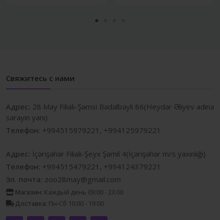
Свяжитесь с нами
Адрес:
28 May Filialı-Şəmsi Bədəlbəyli 86(Heydər Əliyev adına
sarayın yanı)
Телефон:
+994515979221, +994125979221
Адрес:
İçərişəhər Filialı-Şeyx Şamil 4(İçərişəhər m/s yaxınlığı)
Телефон:
+994515479221, +994124379221
Эл. почта:
zoo28may@gmail.com
Магазин:
Каждый день 09:00 - 23:00
Доставка:
Пн-Сб 10:00 - 19:00