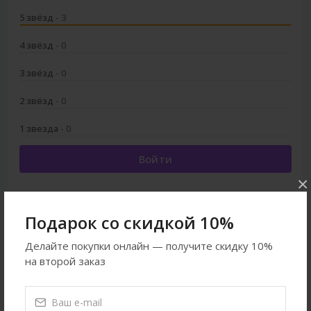
5 звёзд
- 3
4 звёзд
- 0
3 звёзд
- 0
2 звёзд
- 0
1 звезда
- 0
Войти
×
Подарок со скидкой 10%
Смотреть ещё
Делайте покупки онлайн — получите скидку 10%
на второй заказ
Другие Товары
Другие аксессуары
Все товары