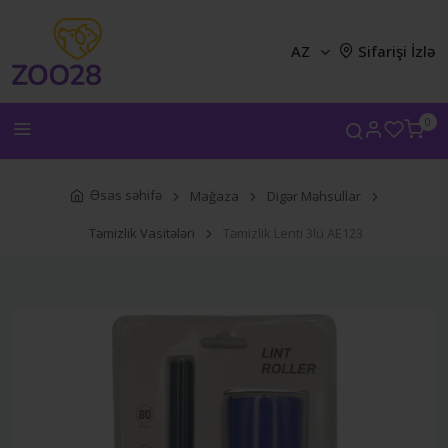
AZ
Sifarişi İzlə
0
Əsas səhifə
Mağaza
Digər Məhsullar
Təmizlik Vasitələri
Təmizlik Lenti 3lü AE123