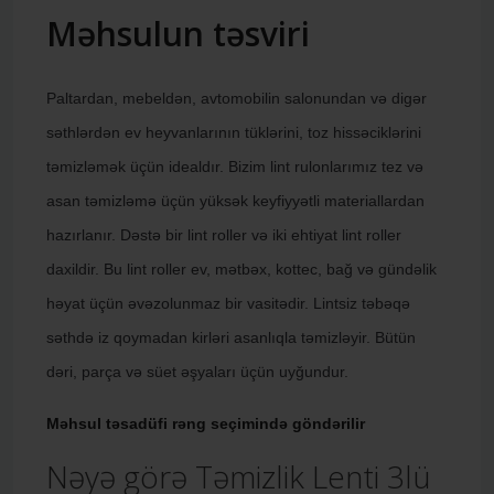
Məhsulun təsviri
Paltardan, mebeldən, avtomobilin salonundan və digər
səthlərdən ev heyvanlarının tüklərini, toz hissəciklərini
təmizləmək üçün idealdır. Bizim lint rulonlarımız tez və
asan təmizləmə üçün yüksək keyfiyyətli materiallardan
hazırlanır. Dəstə bir lint roller və iki ehtiyat lint roller
daxildir. Bu lint roller ev, mətbəx, kottec, bağ və gündəlik
həyat üçün əvəzolunmaz bir vasitədir. Lintsiz təbəqə
səthdə iz qoymadan kirləri asanlıqla təmizləyir. Bütün
dəri, parça və süet əşyaları üçün uyğundur.
Məhsul təsadüfi rəng seçimində göndərilir
Nəyə görə Təmizlik Lenti 3lü