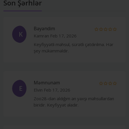
Son Şərhlər
Bəyəndim
K
Kamran
Feb 17, 2026
Keyfiyyətli məhsul, sürətli çatdırılma. Hər
şey mükəmməldir.
Məmnunam
E
Elvin
Feb 17, 2026
Zoo28-dən aldığım ən yaxşı məhsullardan
biridir. Keyfiyyət əladır.