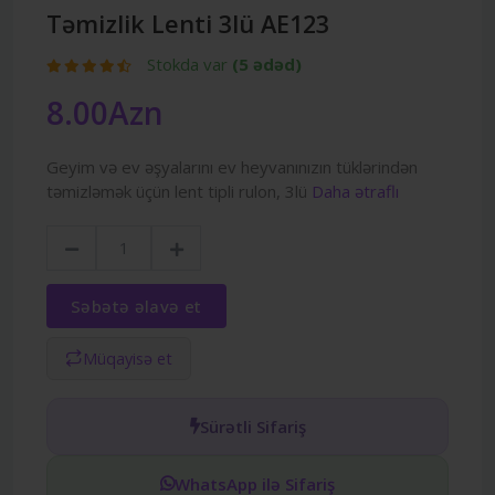
Təmizlik Lenti 3lü AE123
Stokda var
(5 ədəd)
8.00Azn
Geyim və ev əşyalarını ev heyvanınızın tüklərindən
təmizləmək üçün lent tipli rulon, 3lü
Daha ətraflı
Səbətə əlavə et
Müqayisə et
Sürətli Sifariş
WhatsApp ilə Sifariş