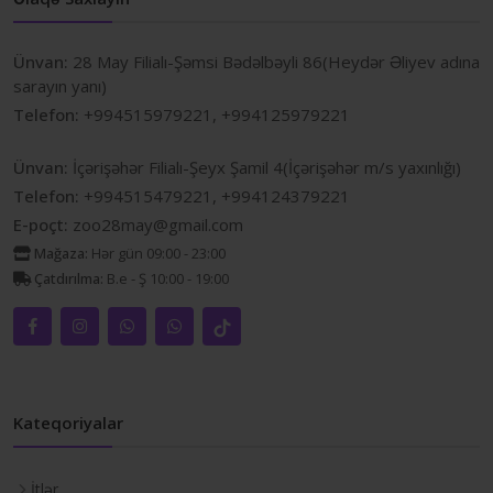
Ünvan:
28 May Filialı-Şəmsi Bədəlbəyli 86(Heydər Əliyev adına
sarayın yanı)
Telefon:
+994515979221, +994125979221
Ünvan:
İçərişəhər Filialı-Şeyx Şamil 4(İçərişəhər m/s yaxınlığı)
Telefon:
+994515479221, +994124379221
E-poçt:
zoo28may@gmail.com
Mağaza:
Hər gün 09:00 - 23:00
Çatdırılma:
B.e - Ş 10:00 - 19:00
Kateqoriyalar
İtlər