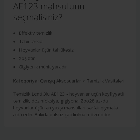
AE123 məhsulunu
seçməlisiniz?
Effektiv təmizlik
Təbii tərkib
Heyvanlar üçün təhlükəsiz
Xoş ətir
Gigiyenik mühit yaradır
Kateqoriya:
Qarışıq Aksesuarlar > Təmizlik Vasitələri
Təmizlik Lenti 3lü AE123 - heyvanlar üçün keyfiyyətli
təmizlik, dezinfeksiya, gigiyena. Zoo28.az-da
heyvanlar üçün ən yaxşı məhsulları sərfəli qiymətə
əldə edin. Bakıda pulsuz çatdırılma mövcuddur.