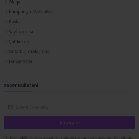
Əlaqə
Kampaniya Məhsulları
Rəylər
Sayt xəritəsi
Çatdırılma
İstifadəçi razılaşması
Haqqımızda
Xəbər Bülleteni
Abunə ol
Endirim təklifləri, son xəbərlər, satış və promosyon məlumatları almaq