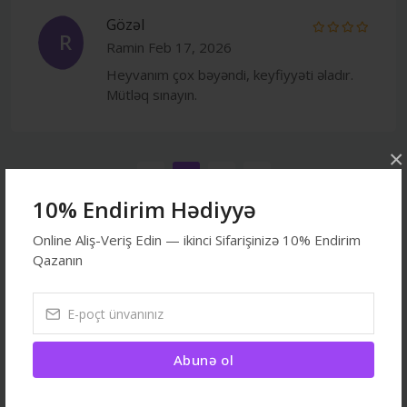
Gözəl
R
Ramin
Feb 17, 2026
Heyvanım çox bəyəndi, keyfiyyəti əladır.
Mütləq sınayın.
×
‹
1
2
›
10% Endirim Hədiyyə
4.6
Online Aliş-Veriş Edin — ikinci Sifarişinizə 10% Endirim
Qazanın
5 ulduz
- 3
4 ulduz
- 2
Abunə ol
3 ulduz
- 0
2 ulduz
- 0