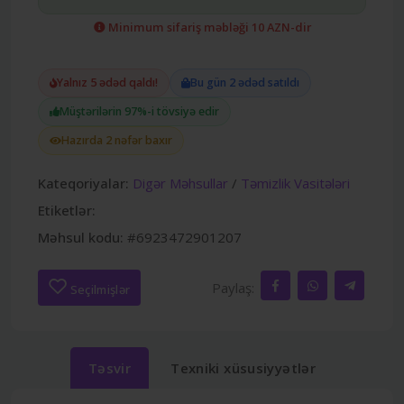
Minimum sifariş məbləği 10 AZN-dir
Yalnız 5 ədəd qaldı!
Bu gün 2 ədəd satıldı
Müştərilərin 97%-i tövsiyə edir
Hazırda 2 nəfər baxır
Kateqoriyalar:
Digər Məhsullar
/
Təmizlik Vasitələri
Etiketlər:
Məhsul kodu:
#6923472901207
Paylaş:
Seçilmişlər
Təsvir
Texniki xüsusiyyətlər