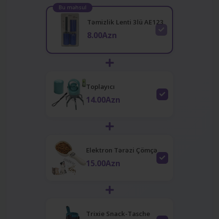
Bu məhsul
Təmizlik Lenti 3lü AE123
8.00Azn
Toplayıcı
14.00Azn
Elektron Tərəzi Çömçə
15.00Azn
Trixie Snack-Tasche