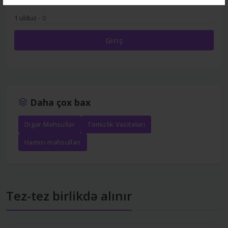
1 ulduz
- 0
Giriş
Daha çox bax
Digər Məhsullar
Təmizlik Vasitələri
Hamısı məhsulları
Tez-tez birlikdə alınır