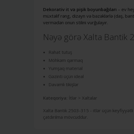
Dekorativ it və pişik boyunbağıları
– ev hey
müxtəlif rəng, dizayn və bəzəklərlə (daş, bant
vermədən onun stilini vurğulayır.
Nəyə görə Xalta Bantik 
Rahat tutuş
Möhkəm qarmaq
Yumşaq material
Gəzinti üçün ideal
Davamlı tikişlər
Kateqoriya:
İtlər > Xaltalar
Xalta Bantik 2503-315 - itlər üçün keyfiyyətli
çatdırılma mövcuddur.