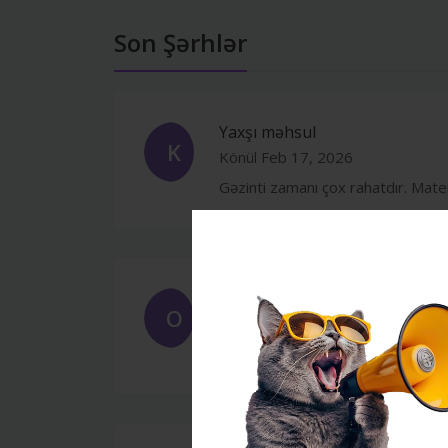
Son Şərhlər
Yaxşı məhsul
K
Könül
Feb 17, 2026
Gəzinti zamanı çox rahatdır. Mate
Möhkəm və rahat
O
Orxan
Feb 17, 2026
Gəzintidə çox rahatdır, heyvanım d