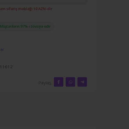
m sifariş məbləği 10 AZN-dir
Müştərilərin 97%-i tövsiyə edir
lar
11612
Paylaş: