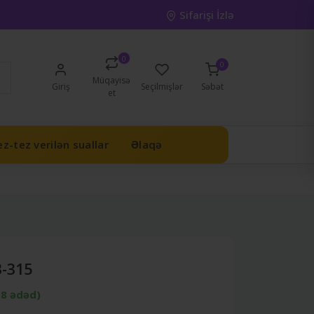
Sifarişi İzlə
0
0
Müqayisə
Giriş
Seçilmişlər
Səbət
et
z-tez verilən suallar
Əlaqə
3-315
18 ədəd)