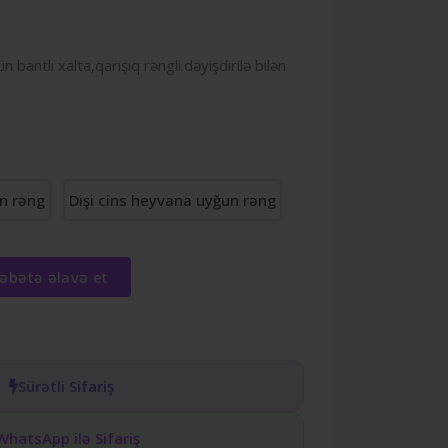
çün bantlı xalta,qarışıq rəngli.dəyişdirilə bilən
n rəng
Dişi cins heyvana uyğun rəng
əbətə əlavə et
Sürətli Sifariş
WhatsApp ilə Sifariş