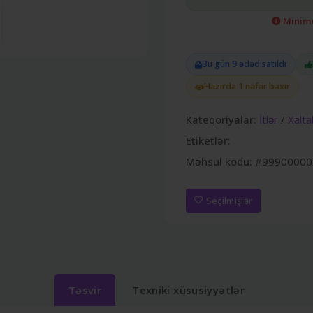
Minimu
Bu gün 9 ədəd satıldı
Hazırda 1 nəfər baxır
Kateqoriyalar:
İtlər
/
Xalta
Etiketlər:
Məhsul kodu:
#99900000
Seçilmişlər
Təsvir
Texniki xüsusiyyətlər