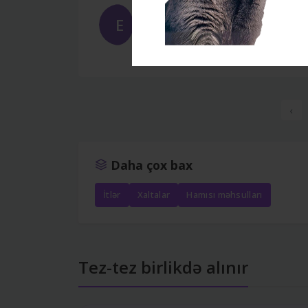
Bəyəndim
E
Elvin
Feb 17, 2026
Möhkəm tikişi var, çəkməyə davaml
‹
Daha çox bax
İtlər
Xaltalar
Hamısı məhsulları
Tez-tez birlikdə alınır