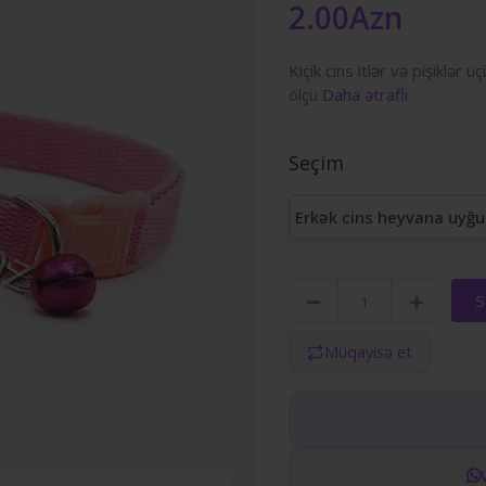
2.00Azn
Kiçik cins itlər və pişiklər ü
ölçü
Daha ətraflı
Seçim
Erkək cins heyvana uyğu
S
Müqayisə et