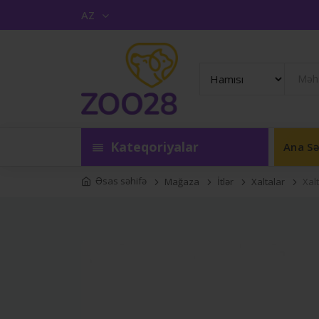
AZ
Kateqoriyalar
Ana Sə
Əsas səhifə
Mağaza
İtlər
Xaltalar
Xal