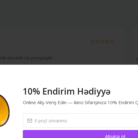
rial davamlı və yumşaqdır.
10% Endirim Hədiyyə
Online Aliş-Veriş Edin — ikinci Sifarişinizə 10% Endirim
a narahat olmur. Keyfiyyətli materialdır.
Abunə ol