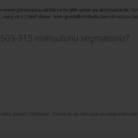
vanının görünüşünə zəriflik və fərqlilik qatan şıq aksesuarlardır. Yü
, naxış və s.) təklif olunur. Həm gündəlik istifadə, həm də xüsusi 
2503-315 məhsulunu seçməlisiniz?
 xalta, gəzinti, təhlükəsiz. Zoo28.az-da itlər üçün ən yaxşı məhsullar