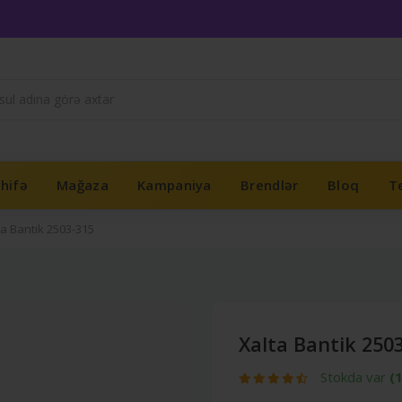
hifə
Mağaza
Kampaniya
Brendlər
Bloq
Te
ta Bantik 2503-315
Xalta Bantik 250
Stokda var
(