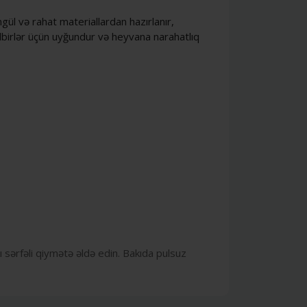
ngül və rahat materiallardan hazırlanır,
tədbirlər üçün uyğundur və heyvana narahatlıq
ı sərfəli qiymətə əldə edin. Bakıda pulsuz