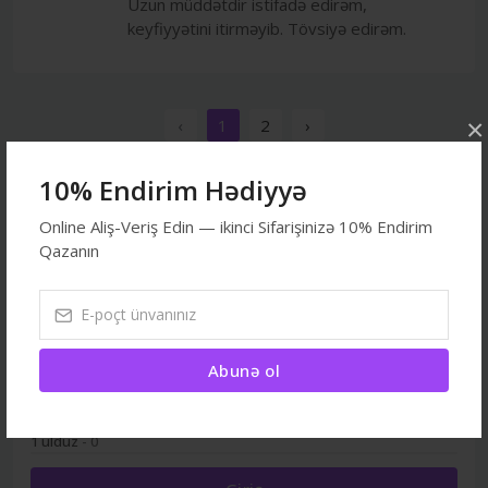
Uzun müddətdir istifadə edirəm,
keyfiyyətini itirməyib. Tövsiyə edirəm.
×
‹
1
2
›
10% Endirim Hədiyyə
4.25
Online Aliş-Veriş Edin — ikinci Sifarişinizə 10% Endirim
Qazanın
5 ulduz
- 1
4 ulduz
- 3
3 ulduz
- 0
Abunə ol
2 ulduz
- 0
1 ulduz
- 0