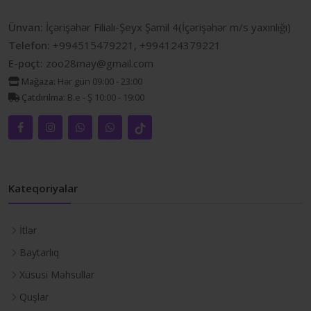
Ünvan:
İçərişəhər Filialı-Şeyx Şamil 4(İçərişəhər m/s yaxınlığı)
Telefon:
+994515479221, +994124379221
E-poçt:
zoo28may@gmail.com
Mağaza:
Hər gün 09:00 - 23:00
Çatdırılma:
B.e - Ş 10:00 - 19:00
Kateqoriyalar
İtlər
Baytarlıq
Xüsusi Məhsullar
Quşlar