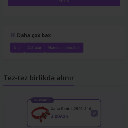
Giriş
Daha çox bax
İtlər
Xaltalar
Hamısı məhsulları
Tez-tez birlikdə alınır
Bu məhsul
Xalta Bantik 2503-316
2.00Azn