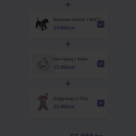
Beeztees Sinəlik 746977
24.00Azn
Dəri Qayış + Xalta
15.00Azn
Doggidugs S Ölçü
25.00Azn