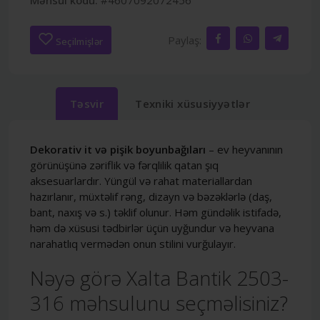
Paylaş:
Seçilmişlər
Təsvir
Texniki xüsusiyyətlər
Dekorativ it və pişik boyunbağıları
– ev heyvanının
görünüşünə zəriflik və fərqlilik qatan şıq
aksesuarlardır. Yüngül və rahat materiallardan
hazırlanır, müxtəlif rəng, dizayn və bəzəklərlə (daş,
bant, naxış və s.) təklif olunur. Həm gündəlik istifadə,
həm də xüsusi tədbirlər üçün uyğundur və heyvana
narahatlıq vermədən onun stilini vurğulayır.
Nəyə görə Xalta Bantik 2503-
316 məhsulunu seçməlisiniz?