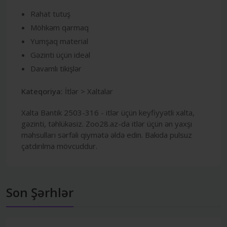
Rahat tutuş
Möhkəm qarmaq
Yumşaq material
Gəzinti üçün ideal
Davamlı tikişlər
Kateqoriya:
İtlər > Xaltalar
Xalta Bantik 2503-316 - itlər üçün keyfiyyətli xalta,
gəzinti, təhlükəsiz. Zoo28.az-da itlər üçün ən yaxşı
məhsulları sərfəli qiymətə əldə edin. Bakıda pulsuz
çatdırılma mövcuddur.
Son Şərhlər