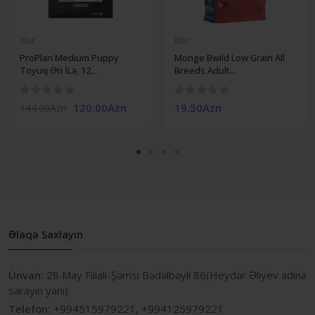
İtlər
İtlər
ProPlan Medium Puppy
Monge Bwild Low Grain All
Toyuq Əti İLə, 12...
Breeds Adult...
120.00Azn
19.50Azn
144.00Azn
Əlaqə Saxlayın
Ünvan:
28 May Filialı-Şəmsi Bədəlbəyli 86(Heydər Əliyev adına
sarayın yanı)
Telefon:
+994515979221, +994125979221