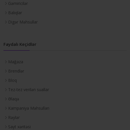
Gəmiricilər
Balıqlar
Digər Məhsullar
Faydalı Keçidlər
Mağaza
Brendlər
Bloq
Tez-tez verilən suallar
Əlaqə
Kampaniya Məhsulları
Rəylər
Sayt xəritəsi