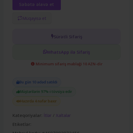
Səbətə əlavə et
Müqayisə et
Sürətli Sifariş
WhatsApp ilə Sifariş
Minimum sifariş məbləği 10 AZN-dir
Bu gün 10 ədəd satıldı
Müştərilərin 97%-i tövsiyə edir
Hazırda 4 nəfər baxır
Kateqoriyalar:
İtlər
/
Xaltalar
Etiketlər:
Məhsul kodu:
#4607092072456