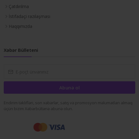
Çatdırılma
İstifadəçi razılaşması
Haqqımızda
Xəbər Bülleteni
Abunə ol
Endirim təklifləri, son xəbərlər, satış və promosyon məlumatları almaq
üçün bizim Xəbərbültənə abunə olun.