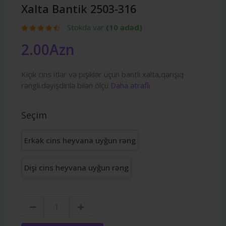
Xalta Bantik 2503-316
Stokda var
(10 ədəd)
2.00Azn
Kiçik cins itlər və pişiklər üçün bantlı xalta,qarışıq
rəngli.dəyişdirilə bilən ölçü
Daha ətraflı
Seçim
Erkək cins heyvana uyğun rəng
Dişi cins heyvana uyğun rəng