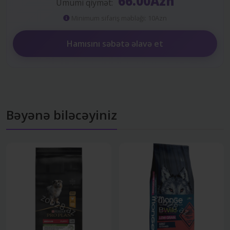
66.00Azn
Ümumi qiymət:
Minimum sifariş məbləği: 10Azn
Hamısını səbətə əlavə et
Bəyənə biləcəyiniz