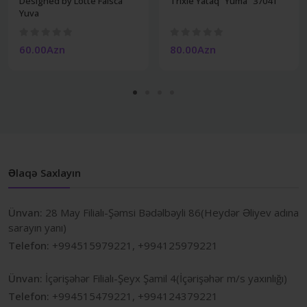
Designed by Lotte Faisca
Trixie Yataq "Yuma" 37041
Yuva
60.00Azn
80.00Azn
Əlaqə Saxlayın
Ünvan:
28 May Filialı-Şəmsi Bədəlbəyli 86(Heydər Əliyev adına
sarayın yanı)
Telefon:
+994515979221, +994125979221
Ünvan:
İçərişəhər Filialı-Şeyx Şamil 4(İçərişəhər m/s yaxınlığı)
Telefon:
+994515479221, +994124379221