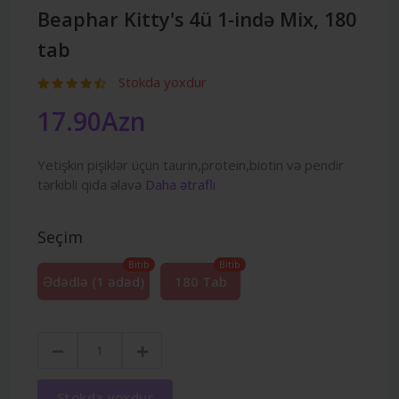
Beaphar Kitty's 4ü 1-ində Mix, 180
tab
Stokda yoxdur
17.90Azn
Yetişkin pişiklər üçün taurin,protein,biotin və pendir
tərkibli qida əlavə
Daha ətraflı
Seçim
Bitib
Bitib
Ədədlə (1 ədəd)
180 Tab
Stokda yoxdur