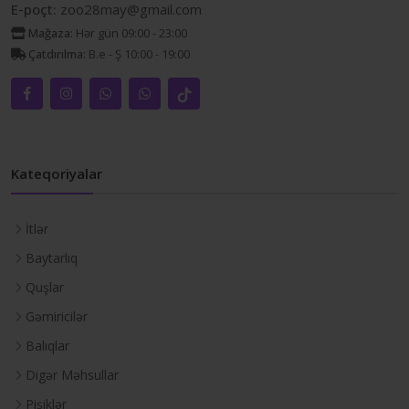
E-poçt:
zoo28may@gmail.com
Mağaza:
Hər gün 09:00 - 23:00
Çatdırılma:
B.e - Ş 10:00 - 19:00
Kateqoriyalar
İtlər
Baytarlıq
Quşlar
Gəmiricilər
Balıqlar
Digər Məhsullar
Pişiklər