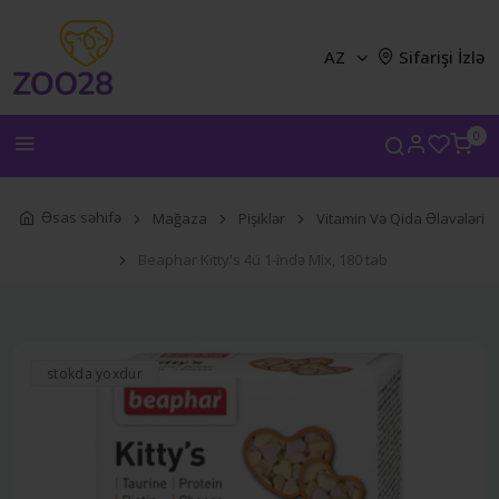
AZ
Sifarişi İzlə
0
Əsas səhifə
Mağaza
Pişiklər
Vitamin Və Qida Əlavələri
Beaphar Kitty's 4ü 1-ində Mix, 180 tab
stokda yoxdur