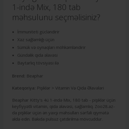
1-ində Mix, 180 tab
məhsulunu seçməlisiniz?
İmmuniteti gücləndirir
Xəz sağlamlığı üçün
Sümük və oynaqları möhkəmləndirir
Gündəlik qida əlavəsi
Baytarlıq tövsiyəsi ilə
Brend:
Beaphar
Kateqoriya:
Pişiklər > Vitamin Və Qida Əlavələri
Beaphar Kitty's 4ü 1-ində Mix, 180 tab - pişiklər üçün
keyfiyyətli vitamin, qida əlavəsi, sağlamlıq. Zoo28.az-
da pişiklər üçün ən yaxşı məhsulları sərfəli qiymətə
əldə edin. Bakıda pulsuz çatdırılma mövcuddur.