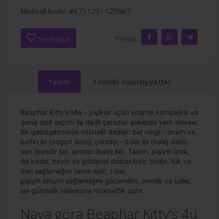
Məhsul kodu:
#8711231125067
Paylaş:
Seçilmişlər
Təsvir
Texniki xüsusiyyətlər
Beaphar Kitty's Mix - pişiklər üçün vitamin kompleksi və
geniş dad seçimi ilə dadlı çərəzlər şəklində yem əlavəsi.
Bir qablaşdırmada müxtəlif dadlar: bej rəngi - taurin və
biotin ilə (yogurt dadı), çəhrayı - zülal ilə (balıq dadı),
sarı (pendir ilə), qırmızı (balıq ilə). Taurin, pişiyin ürək,
öd kisəsi, beyin və gözlərini dəstəkləyir; biotin, tük və
dəri sağlamlığını təmin edir; zülal,
pişiyin ümumi sağlamlığını gücləndirir, pendir və balıq
isə gündəlik rasionuna müxtəliflik qatır.
Nəyə görə Beaphar Kitty's 4ü