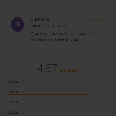
Əla nəticə
R
Ramin
Feb 17, 2026
Vitamin istifadəsinə başladıqdan sonra
heyvanım daha enerjili oldu.
4.67
5 ulduz
- 2
4 ulduz
- 1
3 ulduz
- 0
2 ulduz
- 0