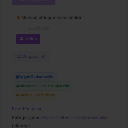
Mövcud olduqda mənə bildirin
Bildirin
Müqayisə et
Bu gün 5 ədəd satıldı
Müştərilərin 97%-i tövsiyə edir
Hazırda 5 nəfər baxır
Brend:
Beaphar
Kateqoriyalar:
Pişiklər
/
Vitamin Və Qida Əlavələri
Etiketlər: