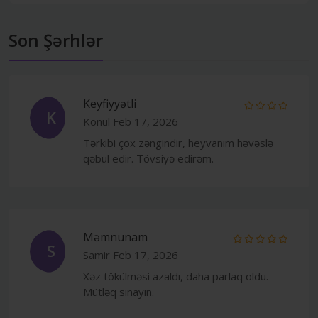
Son Şərhlər
Keyfiyyətli
K
Könül
Feb 17, 2026
Tərkibi çox zəngindir, heyvanım həvəslə
qəbul edir. Tövsiyə edirəm.
Məmnunam
S
Samir
Feb 17, 2026
Xəz tökülməsi azaldı, daha parlaq oldu.
Mütləq sınayın.