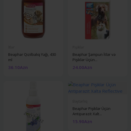
İtlər
Pişiklər
Beaphar Qızılbalıq Yağı, 430
Beaphar Şampun İtlər və
ml
Pişiklər Üçün...
36.10Azn
24.00Azn
Baytarlıq
Beaphar Pişiklər Üçün
Antiparazit Xalt...
15.90Azn