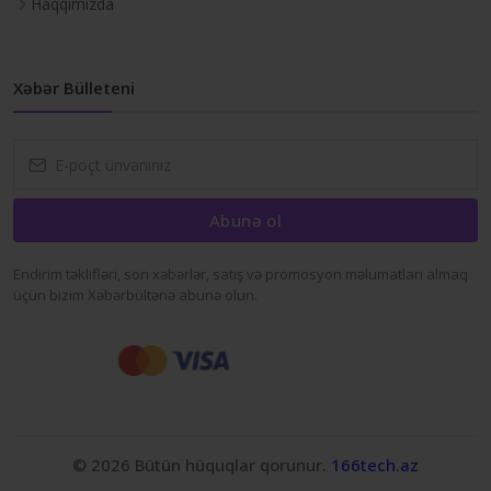
Haqqımızda
Xəbər Bülleteni
Abunə ol
Endirim təklifləri, son xəbərlər, satış və promosyon məlumatları almaq
üçün bizim Xəbərbültənə abunə olun.
© 2026 Bütün hüquqlar qorunur.
166tech.az