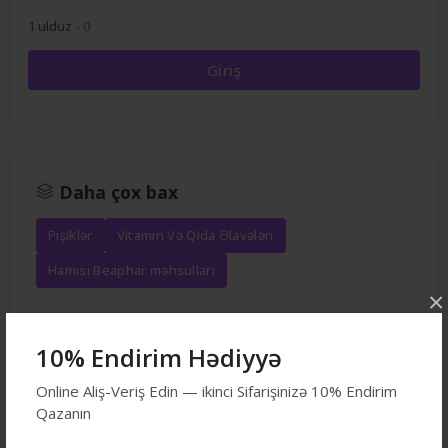
1 ulduz
- 0
Giriş
Daha çox bax
Pişiklər
Vitamin Və Qida Əlavələri
Hamısı Beaphar məhsulları
×
10% Endirim Hədiyyə
Tez-tez birlikdə alınır
Online Aliş-Veriş Edin — ikinci Sifarişinizə 10% Endirim
Qazanın