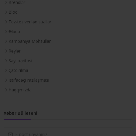
Brendlər
Bloq
Tez-tez verilən suallar
Əlaqə
Kampaniya Məhsulları
Rəylər
Sayt xəritəsi
Çatdırılma
İstifadəçi razılaşması
Haqqımızda
Xəbər Bülleteni