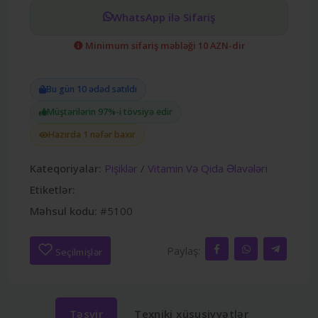
WhatsApp ilə Sifariş
Minimum sifariş məbləği 10 AZN-dir
Bu gün 10 ədəd satıldı
Müştərilərin 97%-i tövsiyə edir
Hazırda 1 nəfər baxır
Kateqoriyalar:
Pişiklər
/
Vitamin Və Qida Əlavələri
Etiketlər:
Məhsul kodu:
#5100
Paylaş:
Seçilmişlər
Təsvir
Texniki xüsusiyyətlər