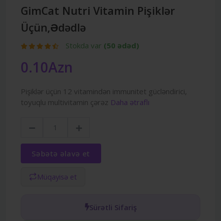
GimCat Nutri Vitamin Pişiklər
Üçün,Ədədlə
Stokda var
(50 ədəd)
0.10Azn
Pişiklər üçün 12 vitamindən immunitet gücləndirici,
toyuqlu multivitamin çərəz
Daha ətraflı
Səbətə əlavə et
Müqayisə et
Sürətli Sifariş