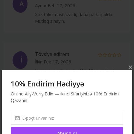
A
Aynur
Feb 17, 2026
Xəz tökülməsi azaldı, daha parlaq oldu.
Mütləq sınayın.
Tövsiyə edirəm
İ
İlkin
Feb 17, 2026
×
Heyvanımın ümumi sağlamlığı yaxşılaşdı.
Çox faydalı məhsuldur.
10% Endirim Hədiyyə
Online Aliş-Veriş Edin — ikinci Sifarişinizə 10% Endirim
Qazanın
4.67
5 ulduz
- 2
Abunə ol