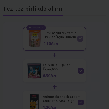
Tez-tez birlikdə alınır
Bu məhsul
GimCat Nutri Vitamin
Pişiklər Üçün,Ədədlə
0.10Azn
Felix Bala Pişiklər
Üçün,600 qr
6.30Azn
Animonda Snack Cream
Chicken Grass 15 gr
1.20Azn