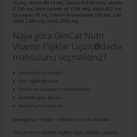
20 mq, vitamin B6 13 mq, vitamin B12 93 mkq, vitamin
C 100 mq, biotin (vitamin H) 1799 mkq, niasin 937 mq,
fol turşusu 18 mq, kalsium-D-pantotenat 150 mq, xolin
xlorid 2.660 mq, taurin 2000 mq.
Nəyə görə GimCat Nutri
Vitamin Pişiklər Üçün,Ədədlə
məhsulunu seçməlisiniz?
İmmuniteti gücləndirir
Xəz sağlamlığı üçün
Sümük və oynaqları möhkəmləndirir
Gündəlik qida əlavəsi
Baytarlıq tövsiyəsi ilə
Kateqoriya:
Pişiklər > Vitamin Və Qida Əlavələri
GimCat Nutri Vitamin Pişiklər Üçün,Ədədlə - pişiklər