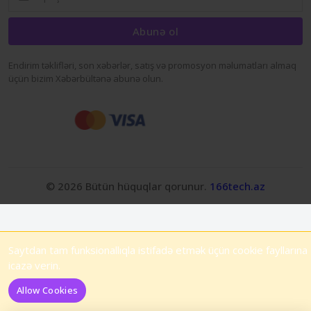
Abunə ol
Endirim təklifləri, son xəbərlər, satış və promosyon məlumatları almaq
üçün bizim Xəbərbültənə abunə olun.
© 2026 Bütün hüquqlar qorunur.
166tech.az
Saytdan tam funksionallıqla istifadə etmək üçün cookie fayllarına
icazə verin.
Allow Cookies