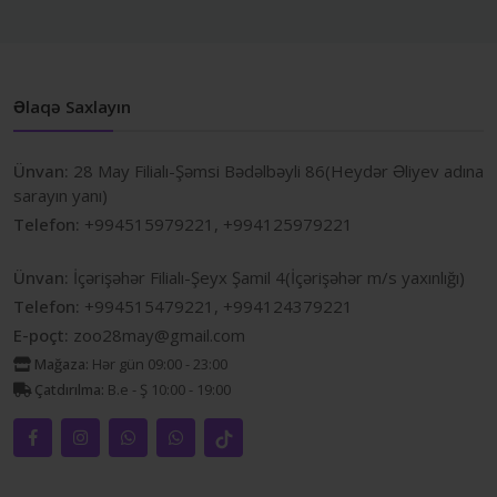
Əlaqə Saxlayın
Ünvan:
28 May Filialı-Şəmsi Bədəlbəyli 86(Heydər Əliyev adına
sarayın yanı)
Telefon:
+994515979221, +994125979221
Ünvan:
İçərişəhər Filialı-Şeyx Şamil 4(İçərişəhər m/s yaxınlığı)
Telefon:
+994515479221, +994124379221
E-poçt:
zoo28may@gmail.com
Mağaza:
Hər gün 09:00 - 23:00
Çatdırılma:
B.e - Ş 10:00 - 19:00