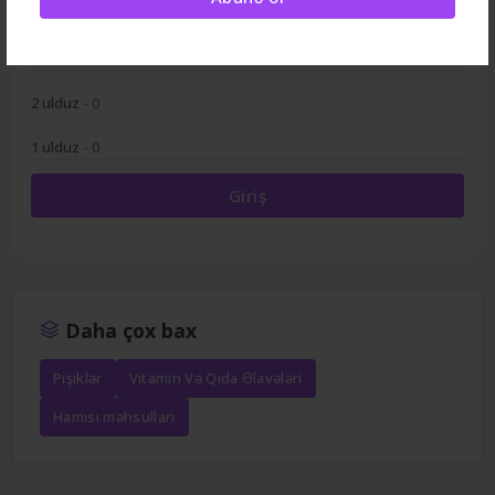
4 ulduz
- 1
3 ulduz
- 0
2 ulduz
- 0
1 ulduz
- 0
Giriş
Daha çox bax
Pişiklər
Vitamin Və Qida Əlavələri
Hamısı məhsulları