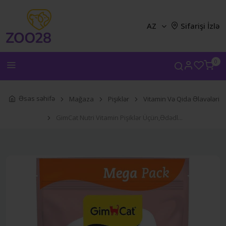
AZ
Sifarişi İzlə
0
Əsas səhifə
Mağaza
Pişiklər
Vitamin Və Qida Əlavələri
GimCat Nutri Vitamin Pişiklər Üçün,Ədədl...