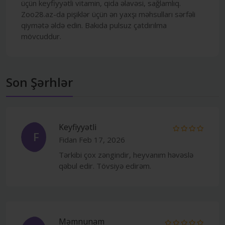
üçün keyfiyyətli vitamin, qida əlavəsi, sağlamlıq.
Zoo28.az-da pişiklər üçün ən yaxşı məhsulları sərfəli
qiymətə əldə edin. Bakıda pulsuz çatdırılma
mövcuddur.
Son Şərhlər
Keyfiyyətli
F
Fidan
Feb 17, 2026
Tərkibi çox zəngindir, heyvanım həvəslə
qəbul edir. Tövsiyə edirəm.
Məmnunam