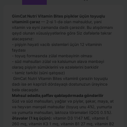
GimCat Nutri Vitamin Bites pişiklər üçün toyuqlu
vitaminli çərəz
— 2-si 1-də olan məhsuldur, yəni
vitamin və eyni zamanda dadlı çərəzdir. Bu atışdırmanı
qeyd olunan xüsusiyyətlərinə görə Siz dəfələrlə təkrar
alacaqsınız:
- pişiyin həyati vacib sistemləri üçün 12 vitaminin
faydası
- toyuq formasında zülal mənbəyinin olması
- süd məhsulları zülal və kalsiumun əlavə mənbəyi
olaraq pişiyin sümüklərini və əzələlərini bərkidir
- təmiz tərkibi (süni qatqısız)
GimCat Nutri Vitamin Bites vitaminli çərəzin toyuqlu
dadı isə ən kaprizli dördayaqlı dostunuzun ürəyincə
belə olacaqdır.
Məhsul ədədlə,şəffav qablaşdırmada göndərilir
Süd və süd məhsulları, yağlar və piylər, şəkər, maya, ət
və heyvan mənşəli məhsullar (toyuq unu 4%), yumurta
və yumurta məhsulları, laktoza törəmələri (QOS 0.5%).
Əlavələr (1 kq üçün):
vitamin D3 1147 МЕ, vitamin E
260 mq, vitamin K3 1 mq, vitamin B1 27 mq, vitamin B2