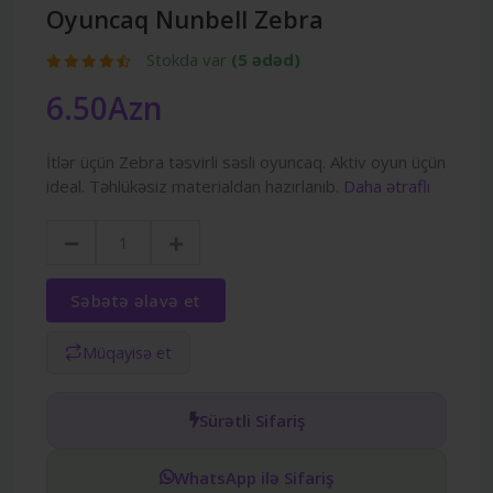
Oyuncaq Nunbell Zebra
Stokda var
(5 ədəd)
6.50Azn
İtlər üçün Zebra təsvirli səsli oyuncaq. Aktiv oyun üçün
ideal. Təhlükəsiz materialdan hazırlanıb.
Daha ətraflı
Səbətə əlavə et
Müqayisə et
Sürətli Sifariş
WhatsApp ilə Sifariş