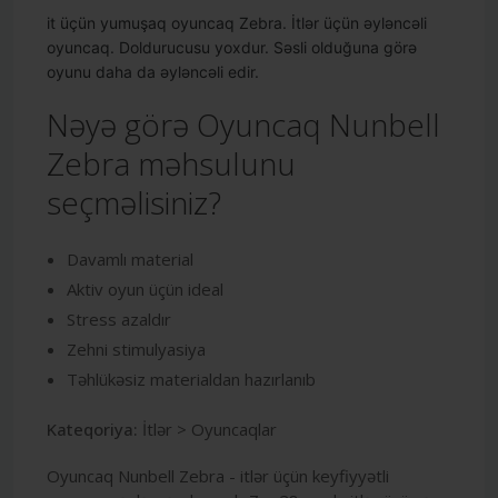
it üçün yumuşaq oyuncaq Zebra. İtlər üçün əyləncəli
oyuncaq. Doldurucusu yoxdur. Səsli olduğuna görə
oyunu daha da əyləncəli edir.
Nəyə görə Oyuncaq Nunbell
Zebra məhsulunu
seçməlisiniz?
Davamlı material
Aktiv oyun üçün ideal
Stress azaldır
Zehni stimulyasiya
Təhlükəsiz materialdan hazırlanıb
Kateqoriya:
İtlər > Oyuncaqlar
Oyuncaq Nunbell Zebra - itlər üçün keyfiyyətli