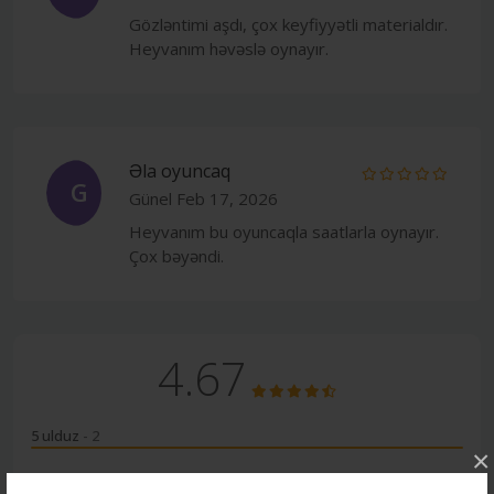
Gözləntimi aşdı, çox keyfiyyətli materialdır.
Heyvanım həvəslə oynayır.
Əla oyuncaq
G
Günel
Feb 17, 2026
Heyvanım bu oyuncaqla saatlarla oynayır.
Çox bəyəndi.
4.67
5 ulduz
- 2
×
4 ulduz
- 1