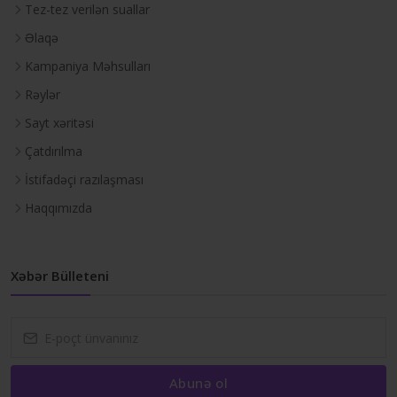
Tez-tez verilən suallar
Əlaqə
Kampaniya Məhsulları
Rəylər
Sayt xəritəsi
Çatdırılma
İstifadəçi razılaşması
Haqqımızda
Xəbər Bülleteni
Abunə ol