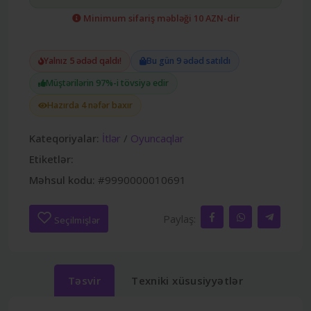
Minimum sifariş məbləği 10 AZN-dir
Yalnız 5 ədəd qaldı!
Bu gün 9 ədəd satıldı
Müştərilərin 97%-i tövsiyə edir
Hazırda 4 nəfər baxır
Kateqoriyalar:
İtlər
/
Oyuncaqlar
Etiketlər:
Məhsul kodu:
#9990000010691
Paylaş:
Seçilmişlər
Təsvir
Texniki xüsusiyyətlər