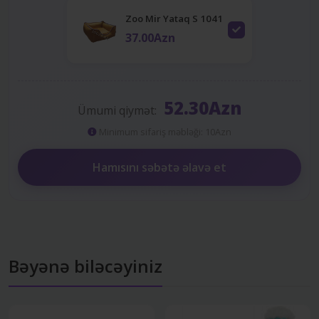
Zoo Mir Yataq S 1041
37.00Azn
52.30Azn
Ümumi qiymət:
Minimum sifariş məbləği: 10Azn
Hamısını səbətə əlavə et
Bəyənə biləcəyiniz