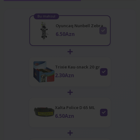
Bu məhsul
Oyuncaq Nunbell Zebra
6.50Azn
Trixie Kau-snack 20 gr
2.30Azn
Xalta Police D 65 ML
6.50Azn