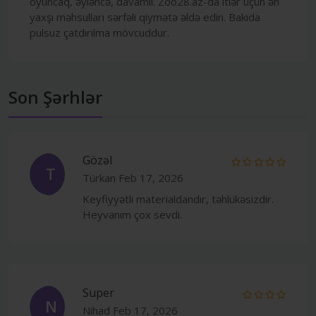
oyuncaq, əyləncə, davamlı. Zoo28.az-da itlər üçün ən
yaxşı məhsulları sərfəli qiymətə əldə edin. Bakıda
pulsuz çatdırılma mövcuddur.
Son Şərhlər
Gözəl
T
Türkan
Feb 17, 2026
Keyfiyyətli materialdandır, təhlükəsizdir.
Heyvanım çox sevdi.
Super
N
Nihad
Feb 17, 2026