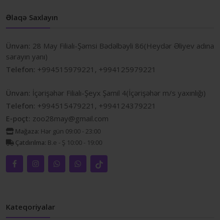
Əlaqə Saxlayın
Ünvan:
28 May Filialı-Şəmsi Bədəlbəyli 86(Heydər Əliyev adına
sarayın yanı)
Telefon:
+994515979221, +994125979221
Ünvan:
İçərişəhər Filialı-Şeyx Şamil 4(İçərişəhər m/s yaxınlığı)
Telefon:
+994515479221, +994124379221
E-poçt:
zoo28may@gmail.com
Mağaza:
Hər gün 09:00 - 23:00
Çatdırılma:
B.e - Ş 10:00 - 19:00
Kateqoriyalar