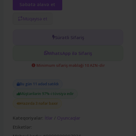
Səbətə əlavə et
Müqayisə et
Sürətli Sifariş
WhatsApp ilə Sifariş
Minimum sifariş məbləği 10 AZN-dir
Bu gün 11 ədəd satıldı
Müştərilərin 97%-i tövsiyə edir
Hazırda 3 nəfər baxır
Kateqoriyalar:
İtlər
/
Oyuncaqlar
Etiketlər:
Məhsul kodu:
#9990000007936