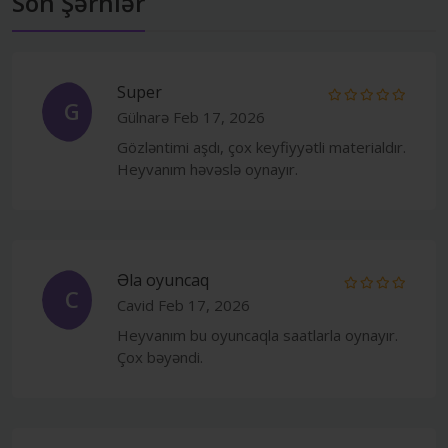
Son Şərhlər
Super
G
Gülnarə
Feb 17, 2026
Gözləntimi aşdı, çox keyfiyyətli materialdır.
Heyvanım həvəslə oynayır.
Əla oyuncaq
C
Cavid
Feb 17, 2026
Heyvanım bu oyuncaqla saatlarla oynayır.
Çox bəyəndi.