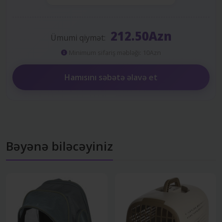
212.50Azn
Ümumi qiymət:
Minimum sifariş məbləği: 10Azn
Hamısını səbətə əlavə et
Bəyənə biləcəyiniz