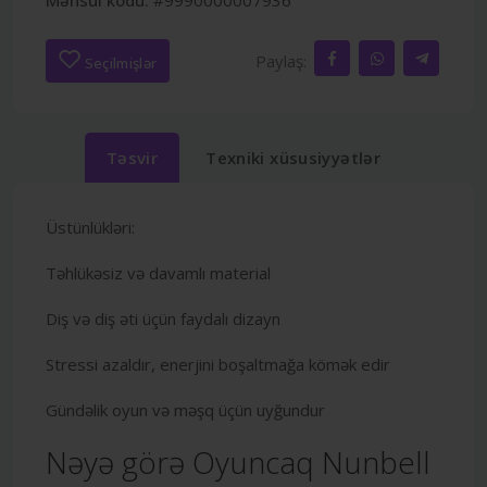
Paylaş:
Seçilmişlər
Təsvir
Texniki xüsusiyyətlər
Üstünlükləri:
Təhlükəsiz və davamlı material
Diş və diş əti üçün faydalı dizayn
Stressi azaldır, enerjini boşaltmağa kömək edir
Gündəlik oyun və məşq üçün uyğundur
Nəyə görə Oyuncaq Nunbell