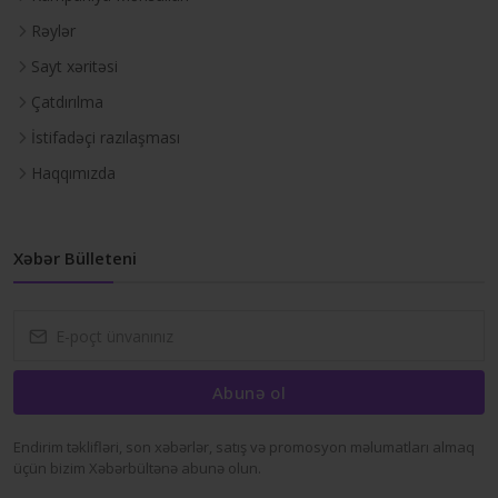
Rəylər
Sayt xəritəsi
Çatdırılma
İstifadəçi razılaşması
Haqqımızda
Xəbər Bülleteni
Abunə ol
Endirim təklifləri, son xəbərlər, satış və promosyon məlumatları almaq
üçün bizim Xəbərbültənə abunə olun.