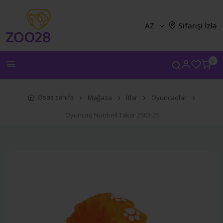
AZ
Sifarişi İzlə
0
Əsas səhifə
Mağaza
İtlər
Oyuncaqlar
Oyuncaq Nunbell Təkər 2503-25