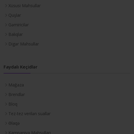
Xüsusi Məhsullar
Quşlar
Gəmiricilər
Balıqlar
Digər Məhsullar
Faydalı Keçidlər
Mağaza
Brendlər
Bloq
Tez-tez verilən suallar
Əlaqə
Kampaniya Məhsulları