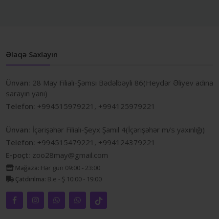
Əlaqə Saxlayın
Ünvan:
28 May Filialı-Şəmsi Bədəlbəyli 86(Heydər Əliyev adına
sarayın yanı)
Telefon:
+994515979221, +994125979221
Ünvan:
İçərişəhər Filialı-Şeyx Şamil 4(İçərişəhər m/s yaxınlığı)
Telefon:
+994515479221, +994124379221
E-poçt:
zoo28may@gmail.com
Mağaza:
Hər gün 09:00 - 23:00
Çatdırılma:
B.e - Ş 10:00 - 19:00