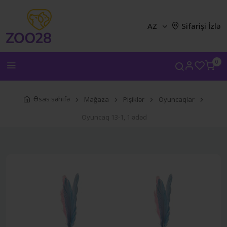
AZ
Sifarişi İzlə
0
Əsas səhifə
Mağaza
Pişiklər
Oyuncaqlar
Oyuncaq 13-1, 1 ədəd