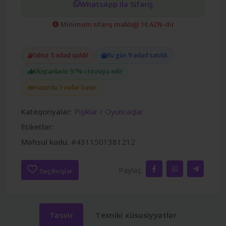
WhatsApp ilə Sifariş
Minimum sifariş məbləği 10 AZN-dir
Yalnız 5 ədəd qaldı!
Bu gün 9 ədəd satıldı
Müştərilərin 97%-i tövsiyə edir
Hazırda 1 nəfər baxır
Kateqoriyalar:
Pişiklər
/
Oyuncaqlar
Etiketlər:
Məhsul kodu:
#4311501381212
Paylaş:
Seçilmişlər
Təsvir
Texniki xüsusiyyətlər