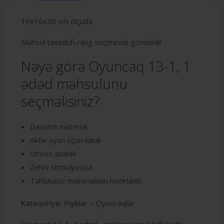
16x16x56 sm ölçüdə
Məhsul təsadüfi rəng seçimində göndərilir
Nəyə görə Oyuncaq 13-1, 1
ədəd məhsulunu
seçməlisiniz?
Davamlı material
Aktiv oyun üçün ideal
Stress azaldır
Zehni stimulyasiya
Təhlükəsiz materialdan hazırlanıb
Kateqoriya:
Pişiklər > Oyuncaqlar
Oyuncaq 13-1, 1 ədəd - pişiklər üçün keyfiyyətli