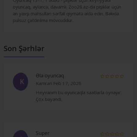
oyuncaq, əyləncə, davamlı. Zoo28.az-da pişiklər üçün
ən yaxşı məhsulları sərfəli qiymətə əldə edin. Bakıda
pulsuz çatdırılma mövcuddur.
Son Şərhlər
Əla oyuncaq
K
Kamran
Feb 17, 2026
Heyvanım bu oyuncaqla saatlarla oynayır.
Çox bəyəndi.
Super