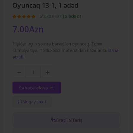
Oyuncaq 13-1, 1 ədəd
Stokda var
(5 ədəd)
7.00Azn
Pişiklər üçün səmtə bərkidilən oyuncaq. Zehni
stimulyasiya. Təhlükəsiz materialdan hazırlanıb.
Daha
ətraflı
Səbətə əlavə et
Müqayisə et
Sürətli Sifariş