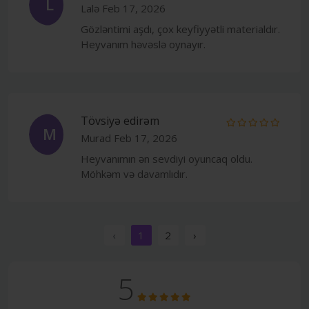
L
Lalə
Feb 17, 2026
Gözləntimi aşdı, çox keyfiyyətli materialdır.
Heyvanım həvəslə oynayır.
Tövsiyə edirəm
M
Murad
Feb 17, 2026
Heyvanımın ən sevdiyi oyuncaq oldu.
Möhkəm və davamlıdır.
‹
1
2
›
5