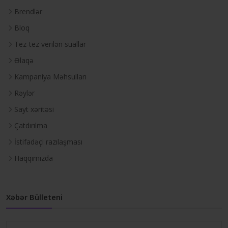
Brendlər
Bloq
Tez-tez verilən suallar
Əlaqə
Kampaniya Məhsulları
Rəylər
Sayt xəritəsi
Çatdırılma
İstifadəçi razılaşması
Haqqımızda
Xəbər Bülleteni