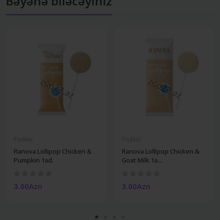
Bəyənə biləcəyiniz
Pişiklər
Pişiklər
Ranova Lollipop Chicken &
Ranova Lollipop Chicken &
Pumpkin 1əd.
Goat Milk 1ə...
3.00Azn
3.00Azn