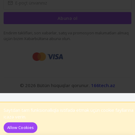
Abunə ol
Endirim təklifləri, son xəbərlər, satış və promosyon məlumatları almaq
üçün bizim Xəbərbültənə abunə olun.
© 2026 Bütün hüquqlar qorunur.
166tech.az
Saytdan tam funksionallıqla istifadə etmək üçün cookie fayllarına
icazə verin.
Allow Cookies