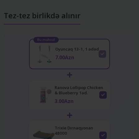
Tez-tez birlikdə alınır
Bu məhsul
Oyuncaq 13-1, 1 ədəd
7.00Azn
Ranova Lollipop Chicken
& Blueberry 1əd.
3.00Azn
Trixie Dırnaqyonan
48000