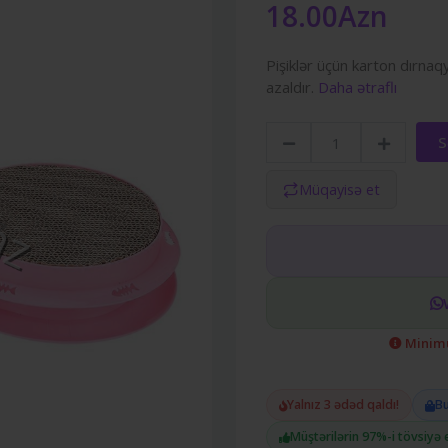
18.00Azn
Pişiklər üçün karton dırnaq
azaldır.
Daha ətraflı
S
Müqayisə et
Minimu
Yalnız 3 ədəd qaldı!
Bu
Müştərilərin 97%-i tövsiyə 