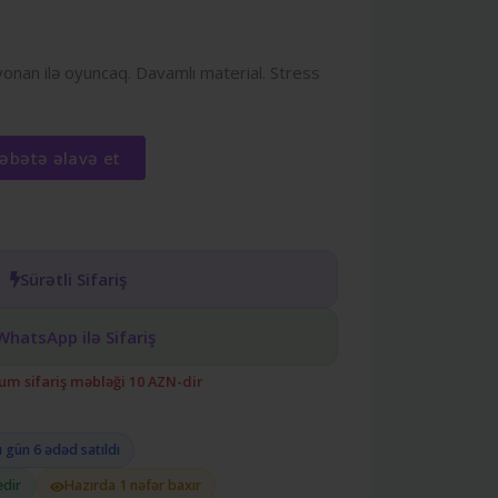
yonan ilə oyuncaq. Davamlı material. Stress
əbətə əlavə et
Sürətli Sifariş
WhatsApp ilə Sifariş
m sifariş məbləği 10 AZN-dir
 gün 6 ədəd satıldı
edir
Hazırda 1 nəfər baxır