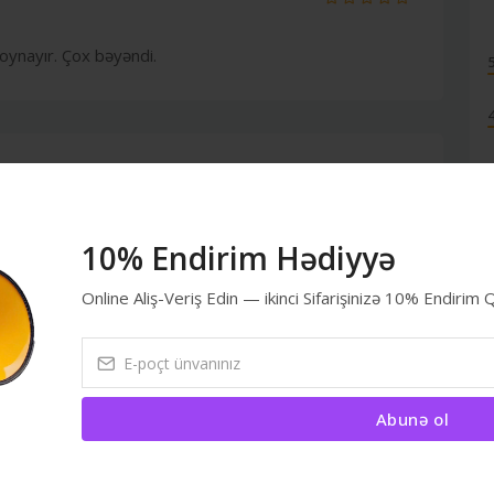
oynayır. Çox bəyəndi.
aterialdır. Heyvanım həvəslə oynayır.
10% Endirim Hədiyyə
Online Aliş-Veriş Edin — ikinci Sifarişinizə 10% Endirim
Abunə ol
ayaraq oyuncaq hələ də sağlamdır. Keyfiyyətlidir.