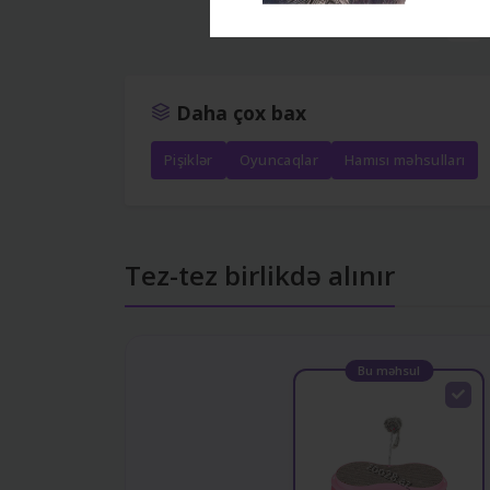
‹
Daha çox bax
Pişiklər
Oyuncaqlar
Hamısı məhsulları
Tez-tez birlikdə alınır
Bu məhsul