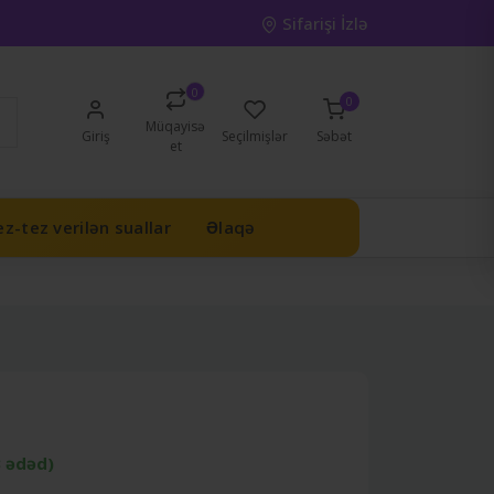
Sifarişi İzlə
0
0
Müqayisə
Giriş
Seçilmişlər
Səbət
et
z-tez verilən suallar
Əlaqə
3 ədəd)