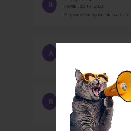
R
Ramin
Feb 17, 2026
Heyvanım bu oyuncaqla saatlarla 
Super
A
Aqil
Feb 17, 2026
Gözləntimi aşdı, çox keyfiyyətli m
Çox davamlı
B
Bəhruz
Feb 17, 2026
Heyvanım çox aktiv olmasına baxm