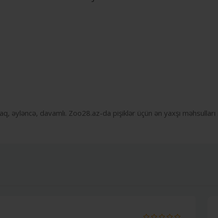
aq, əyləncə, davamlı. Zoo28.az-da pişiklər üçün ən yaxşı məhsulları 