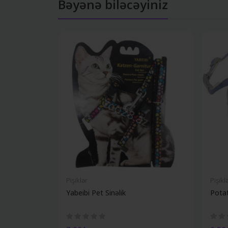
Bəyənə biləcəyiniz
Pişiklər
Pişikl
Yabeibi Pet Sinəlik
Potat