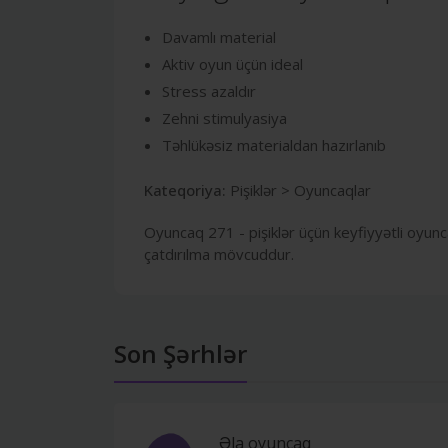
Davamlı material
Aktiv oyun üçün ideal
Stress azaldır
Zehni stimulyasiya
Təhlükəsiz materialdan hazırlanıb
Kateqoriya:
Pişiklər > Oyuncaqlar
Oyuncaq 271 - pişiklər üçün keyfiyyətli oyunc
çatdırılma mövcuddur.
Son Şərhlər
Əla oyuncaq