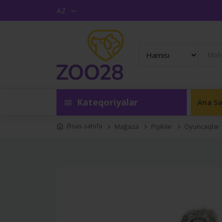
AZ
Kateqoriyalar
Ana Sə
Əsas səhifə
Mağaza
Pişiklər
Oyuncaqlar