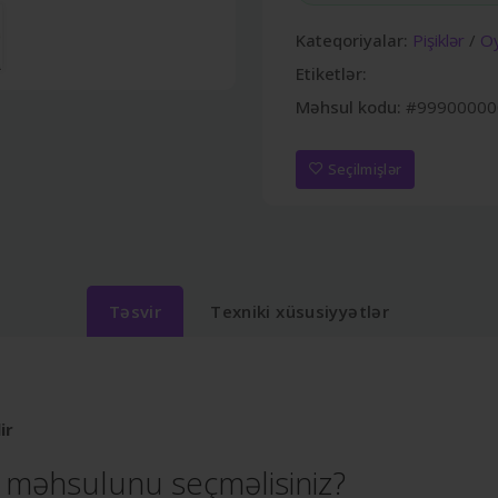
Kateqoriyalar:
Pişiklər
/
Oy
Etiketlər:
Məhsul kodu:
#99900000
Seçilmişlər
Təsvir
Texniki xüsusiyyətlər
ir
məhsulunu seçməlisiniz?