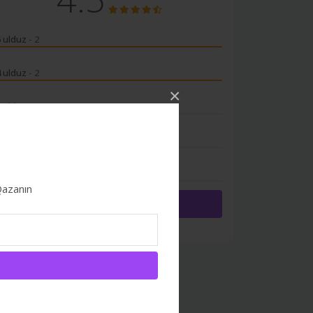
5 ulduz
- 2
4 ulduz
- 2
×
3 ulduz
- 0
2 ulduz
- 0
1 ulduz
- 0
 Qazanın
Giriş