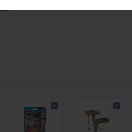
1
2
›