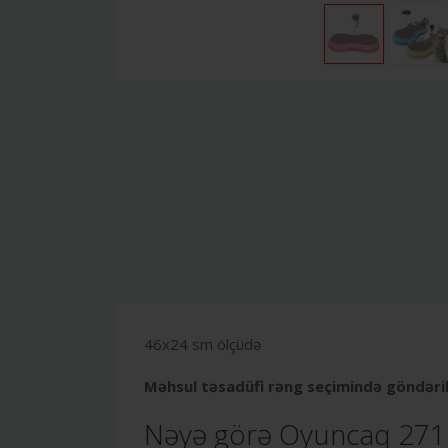
46x24 sm ölçüdə
Məhsul təsadüfi rəng seçimində göndəril
Nəyə görə Oyuncaq 271 