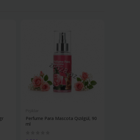
Pişiklər
Pişiklər
gr
Perfume Para Mascota Qızılgül, 90
Trixie Multi
ml