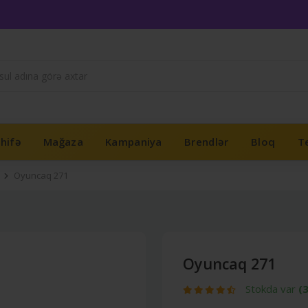
hifə
Mağaza
Kampaniya
Brendlər
Bloq
Te
Oyuncaq 271
Oyuncaq 271
Stokda var
(