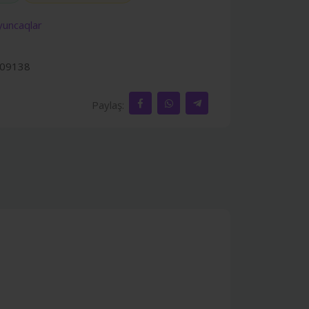
uncaqlar
09138
Paylaş: