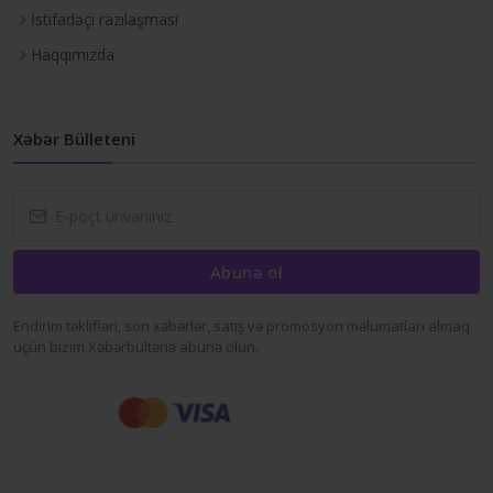
İstifadəçi razılaşması
Haqqımızda
Xəbər Bülleteni
Abunə ol
Endirim təklifləri, son xəbərlər, satış və promosyon məlumatları almaq
üçün bizim Xəbərbültənə abunə olun.