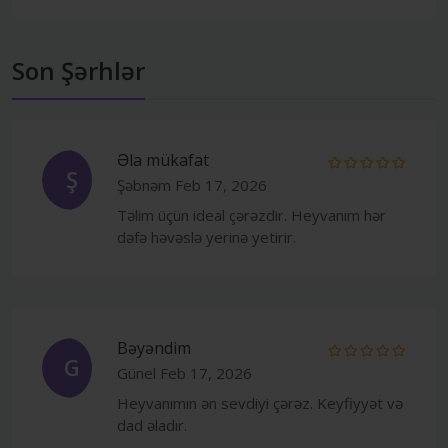
Son Şərhlər
Əla mükafat
Ş
Şəbnəm
Feb 17, 2026
Təlim üçün ideal çərəzdir. Heyvanım hər
dəfə həvəslə yerinə yetirir.
Bəyəndim
G
Günel
Feb 17, 2026
Heyvanımın ən sevdiyi çərəz. Keyfiyyət və
dad əladır.