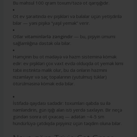
Bu məhsul 100 qram toxum/təzə ot qarışığıdır.
Ot ev şəraitində ev pişikləri və balalar üçün yetişdirilə
bilər — yəni pişikə “yaşıl yemək” verir.
Otlar
vitaminlərlə zəngindir
— bu, pişiyin ümumi
sağlamlığına dəstək ola bilər.
Həmçinin bu ot mədəyə və həzm sisteminə kömək
edir: ev pişikləri çox vaxt evdə olduqda ot yemək kimi
təbii instinktə malik olur, bu da onların həzmini
nizamlayır və saç topalarının (yutulmuş tüklər)
ötürülməsinə kömək edə bilər.
İstifadə qaydası sadədir: toxumları qabda su ilə
nəmləndirin, gün işığı alan isti yerdə saxlayın. Bir neçə
gündən sonra ot çıxacaq — adətən ~4-5 sm
hündürlüyə çatdıqda pişiyiniz üçün təqdim oluna bilər.