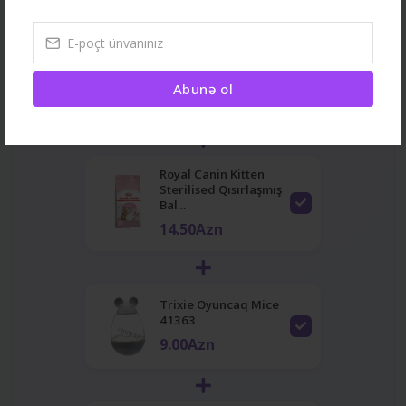
Bu məhsul
Trixie Cat Grass Rich
Vitamins 100 gr
Abunə ol
6.40Azn
Royal Canin Kitten
Sterilised Qısırlaşmış
Bal...
14.50Azn
Trixie Oyuncaq Mice
41363
9.00Azn