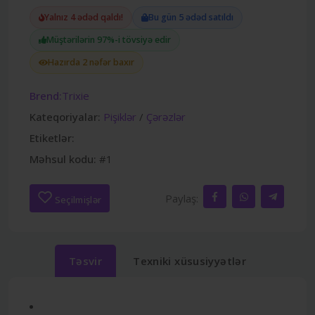
Yalnız 4 ədəd qaldı!
Bu gün 5 ədəd satıldı
Müştərilərin 97%-i tövsiyə edir
Hazırda 2 nəfər baxır
Brend:
Trixie
Kateqoriyalar:
Pişiklər
/
Çərəzlər
Etiketlər:
Məhsul kodu:
#1
Paylaş:
Seçilmişlər
Təsvir
Texniki xüsusiyyətlər