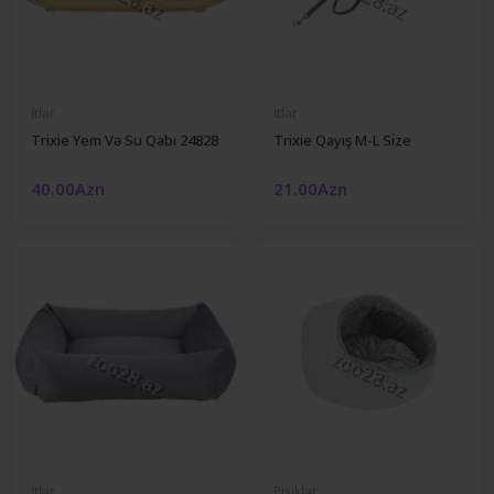
İtlər
İtlər
Trixie Yem Və Su Qabı 24828
Trixie Qayış M-L Size
40.00Azn
21.00Azn
İtlər
Pişiklər