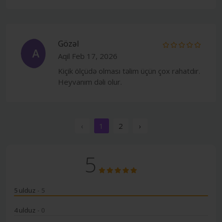
Gözəl
A
Aqil
Feb 17, 2026
Kiçik ölçüdə olması təlim üçün çox rahatdır.
Heyvanım dəli olur.
‹
1
2
›
5
5 ulduz
- 5
4 ulduz
- 0