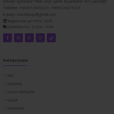
Ünvan:
İçərişəhər Filialı-Şeyx Şamil 4(İçərişəhər m/s yaxınlığı)
Telefon:
+994515479221, +994124379221
E-poçt:
zoo28may@gmail.com
Mağaza:
Hər gün 09:00 - 23:00
Çatdırılma:
B.e - Ş 10:00 - 19:00
Kateqoriyalar
İtlər
Baytarlıq
Xüsusi Məhsullar
Quşlar
Gəmiricilər