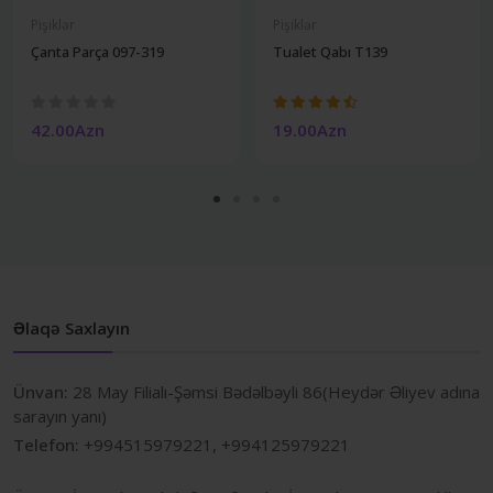
Pişiklər
Pişiklər
Çanta Parça 097-319
Tualet Qabı T139
42.00Azn
19.00Azn
Əlaqə Saxlayın
Ünvan:
28 May Filialı-Şəmsi Bədəlbəyli 86(Heydər Əliyev adına
sarayın yanı)
Telefon:
+994515979221, +994125979221