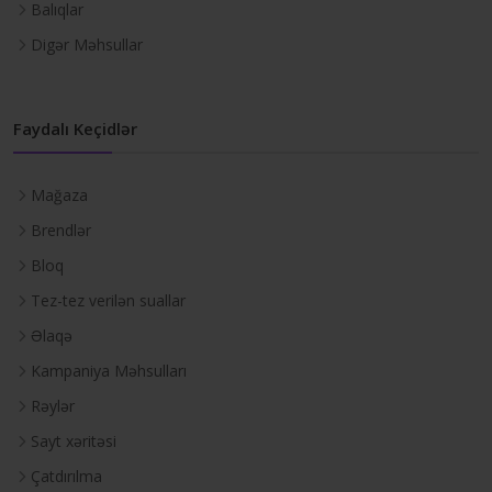
Balıqlar
Digər Məhsullar
Faydalı Keçidlər
Mağaza
Brendlər
Bloq
Tez-tez verilən suallar
Əlaqə
Kampaniya Məhsulları
Rəylər
Sayt xəritəsi
Çatdırılma