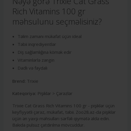
Nəyə görə Trixie Cat Grass
Rich Vitamins 100 gr
məhsulunu seçməlisiniz?
Təlim zamanı mükafat üçün ideal
Təbii inqrediyentlər
Diş sağlamlığına kömək edir
Vitaminlərlə zəngin
Dadlı və faydalı
Brend:
Trixie
Kateqoriya:
Pişiklər > Çərəzlər
Trixie Cat Grass Rich Vitamins 100 gr - pişiklər üçün
keyfiyyətli çərəz, mükafat, təbii. Zoo28.az-da pişiklər
üçün ən yaxşı məhsulları sərfəli qiymətə əldə edin.
Bakıda pulsuz çatdırılma mövcuddur.