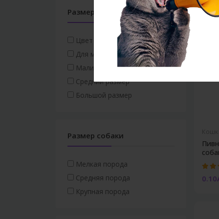
Размер и цвет
Цвет для женского пола
Для мужского пола
Малинкий размер
Средний размер
Большой размер
Кошк
Размер собаки
Пивн
собак
Мелкая порода
Средняя порода
0.10
Крупная порода