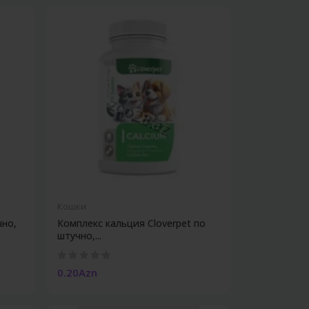
Кошки
чно,
Комплекс кальция Cloverpet по
штучно,...
0.20Azn