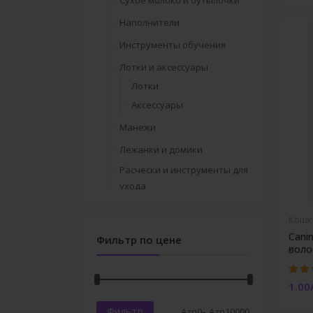
Сухое молоко и бутылочки
Наполнители
Инструменты обучения
Лотки и аксессуары
Лотки
Аксессуары
Манежи
Лежанки и домики
Расчески и инструменты для
ухода
Миски для корма и воды
Кошк
Гигиена
Canin
Фильтр по цене
Шампуни и уход за
волос
шерстью
Парфюмерия
1.00
Салфетки и лосьоны
-
Фильтр
Azn
0
Azn
10000