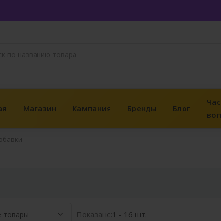
Час
ая
Магазин
Кампания
Бренды
Блог
во
обавки
Показано:
1 - 16 шт.