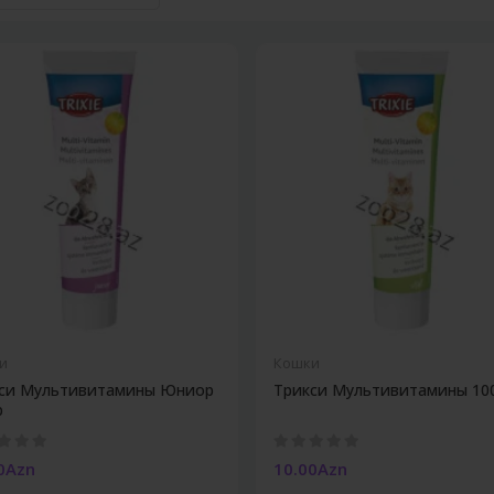
и
Кошки
си Мультивитамины Юниор
Трикси Мультивитамины 10
р
0Azn
10.00Azn