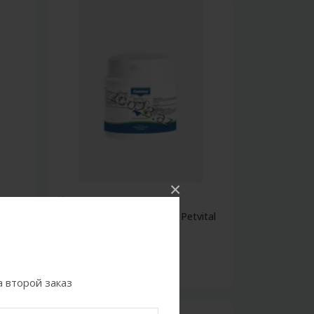
×
Кошки
кр
Мультивитамины Canina Petvital
для соб...
0.80Azn
 второй заказ