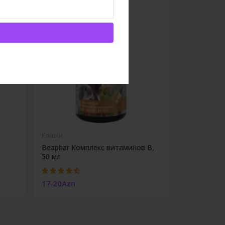
Кошки
Beaphar Комплекс витаминов B,
50 мл
17.20Azn