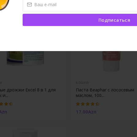
Подписаться
и
Кошки
ые дрожжи Excel 8 в 1 для
Паста Beaphar с лососевым
 и...
маслом, 100...
Azn
17.00Azn