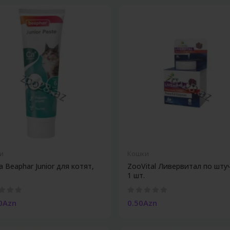
и
Кошки
а Beaphar Junior для котят,
ZooVital Ливервитал по шту
1 шт.
0Azn
0.50Azn