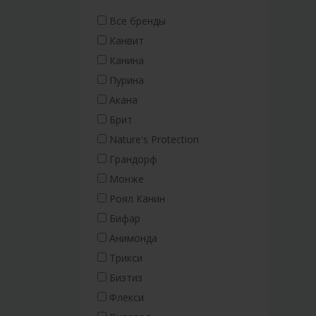
Все бренды
Канвит
Канина
Пурина
Акана
Брит
Nature's Protection
Грандорф
Монже
Роял Канин
Бифар
Анимонда
Трикси
Бизтиз
Флекси