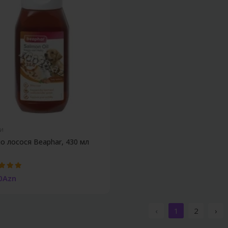
и
о лосося Beaphar, 430 мл
0Azn
‹
1
2
›