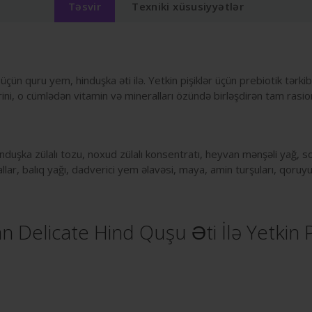
Təsvir
Texniki xüsusiyyətlər
üçün quru yem, hinduşka əti ilə. Yetkin pişiklər üçün prebiotik tərk
ni, o cümlədən vitamin və mineralları özündə birləşdirən tam rasio
induşka zülalı tozu, noxud zülalı konsentratı, heyvan mənşəli yağ, so
llar, balıq yağı, dadverici yem əlavəsi, maya, amin turşuları, qoruy
n Delicate Hind Quşu Əti İlə Yetkin