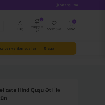
Sifarişi İzlə
0
0
Müqayisə
Giriş
Seçilmişlər
Səbət
et
z-tez verilən suallar
Əlaqə
licate Hind Quşu Əti İlə
çün