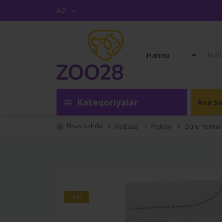
AZ
Kateqoriyalar
Ana Sə
Əsas səhifə
Mağaza
Pişiklər
Quru Yemlər
-1%