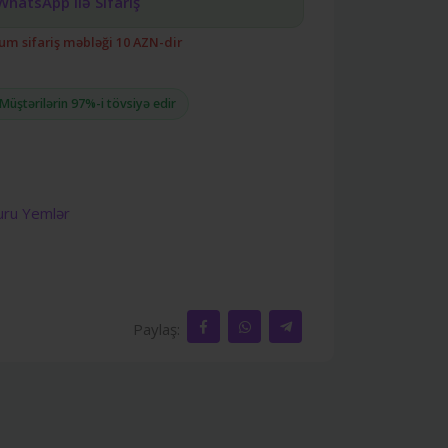
WhatsApp ilə Sifariş
m sifariş məbləği 10 AZN-dir
Müştərilərin 97%-i tövsiyə edir
ru Yemlər
Paylaş: