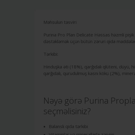
Məhsulun təsviri
Purina Pro Plan Delicate Həssas həzmli pişik 
dəstəkləmək üçün bütün zəruri qida maddələri
Tərkibi:
Hinduşka əti (18%), qarğıdalı qlüteni, düyü, h
qarğıdalı, qurudulmuş kasnı kökü (2%), minera
Nəyə görə Purina Propla
seçməlisiniz?
Balanslı qida tərkibi
Vitaminlər və minerallarla zəngin