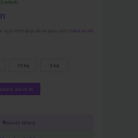
62 ədəd)
zn
ər üçün hind quşu əti ilə quru yem
Daha ətraflı
10 kq
3 kq
əbətə əlavə et
Sürətli Sifariş