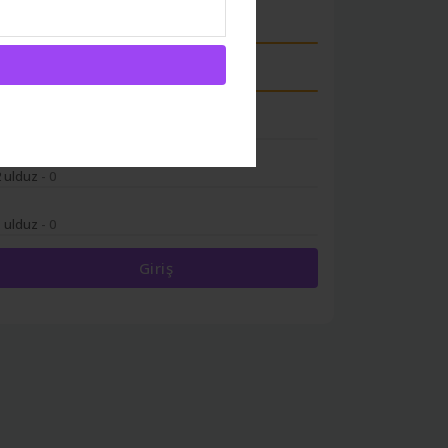
5 ulduz
- 3
4 ulduz
- 2
3 ulduz
- 0
2 ulduz
- 0
1 ulduz
- 0
Giriş