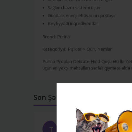
Sağlam həzm sistemi üçün
Gündəlik enerji ehtiyacını qarşılayır
Keyfiyyətli inqrediyentlər
Brend:
Purina
Kateqoriya:
Pişiklər > Quru Yemlər
Purina Proplan Delicate Hind Quşu Əti İlə Yet
üçün ən yaxşı məhsulları sərfəli qiymətə əldə
Son Şərhlər
Tövsiyə edirəm
T
Türkan
Feb 17, 2026