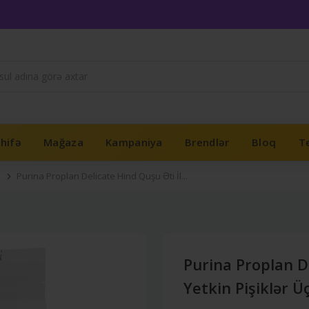
hifə
Mağaza
Kampaniya
Brendlər
Bloq
Te
Purina Proplan Delicate Hind Quşu Əti İl...
Purina Proplan De
Yetkin Pişiklər Ü