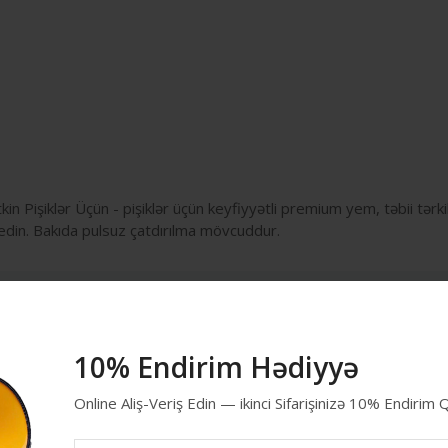
kin Pişiklər Üçün - pişiklər üçün keyfiyyətli premium yem, təbii tər
 edin. Bakıda pulsuz çatdırılma mövcuddur.
10% Endirim Hədiyyə
Online Aliş-Veriş Edin — ikinci Sifarişinizə 10% Endirim