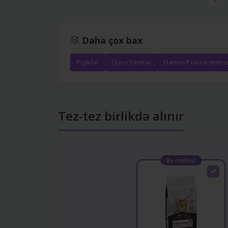
Daha çox bax
Pişiklər
Quru Yemlər
Hamısı Purina məhsu
Tez-tez birlikdə alınır
Bu məhsul