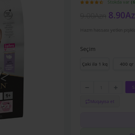
Stokda var
(
8.90A
9.00Azn
Həzm həssası yetkin pişikl
Seçim
Çəki ilə 1 kq
400 qr
S
Müqayisə et