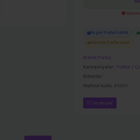
Minimu
Bu gün 9 ədəd satıldı
Hazırda 5 nəfər baxır
Brend:
Purina
Kateqoriyalar:
Pişiklər
/
Qu
Etiketlər:
Məhsul kodu:
#3691
Seçilmişlər