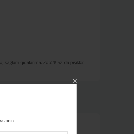
kib, sağlam qidalanma. Zoo28.az-da pişiklər
×
4.6
 Qazanın