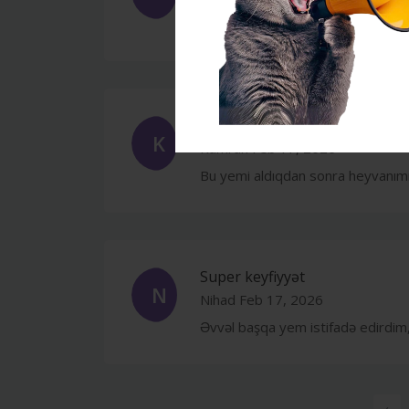
Baytarımın tövsiyəsi ilə aldım, ço
Məmnunam
K
Kamran
Feb 17, 2026
Bu yemi aldıqdan sonra heyvanımın
Super keyfiyyət
N
Nihad
Feb 17, 2026
Əvvəl başqa yem istifadə edirdim,
‹