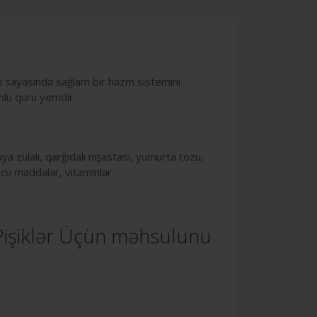
ibi sayəsində sağlam bir həzm sistemini
nlu quru yemdir.
ya zülalı, qarğıdalı nişastası, yumurta tozu,
ucu maddələr, vitaminlər.
 Pişiklər Üçün məhsulunu