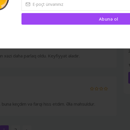
x faydalı oldu. Heyvanım çox sevdi.
Abunə ol
 xəzi daha parlaq oldu. Keyfiyyət əladır.
 buna keçdim və fərqi hiss etdim. Əla məhsuldur.
1
2
›